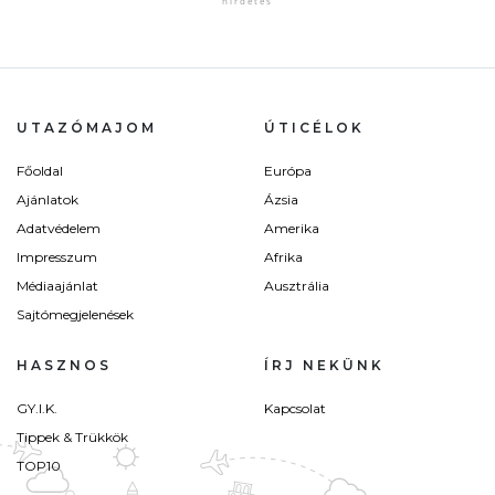
UTAZÓMAJOM
ÚTICÉLOK
Főoldal
Európa
Ajánlatok
Ázsia
Adatvédelem
Amerika
Impresszum
Afrika
Médiaajánlat
Ausztrália
Sajtómegjelenések
HASZNOS
ÍRJ NEKÜNK
GY.I.K.
Kapcsolat
Tippek & Trükkök
TOP10