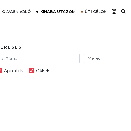
OLVASNIVALÓ
KÍNÁBA UTAZOM
ÚTI CÉLOK
Top 10 látnivalók térképpel
Európa
Tudnivalók az ajánlatok lefoglalásához
Ázsia
Tippek & Trükkök
Amerika
KERESÉS
Utazómajom – CitySIM kártya a világutazóknak
Afrika
Mehet
Interjú
Ausztrália
Ajánlatok
Cikkek
Élménybeszámolók
Szállodalátogatás
Sajtómegjelenések