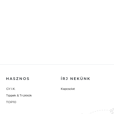
HASZNOS
ÍRJ NEKÜNK
GY.I.K.
Kapcsolat
Tippek & Trükkök
TOP10