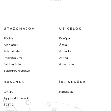
UTAZÓMAJOM
ÚTICÉLOK
Főoldal
Európa
Ajánlatok
Ázsia
Adatvédelem
Amerika
Impresszum
Afrika
Médiaajánlat
Ausztrália
Sajtómegjelenések
HASZNOS
ÍRJ NEKÜNK
GY.I.K.
Kapcsolat
Tippek & Trükkök
TOP10