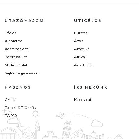
UTAZÓMAJOM
ÚTICÉLOK
Főoldal
Európa
Ajánlatok
Ázsia
Adatvédelem
Amerika
Impresszum
Afrika
Médiaajánlat
Ausztrália
Sajtómegjelenések
HASZNOS
ÍRJ NEKÜNK
GY.I.K.
Kapcsolat
Tippek & Trükkök
TOP10