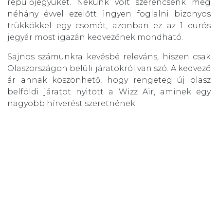
repülőjegyüket. Nekünk volt szerencsénk még
néhány évvel ezelőtt ingyen foglalni bizonyos
trükkökkel egy csomót, azonban ez az 1 eurós
jegyár most igazán kedvezőnek mondható.
Sajnos számunkra kevésbé releváns, hiszen csak
Olaszországon belüli járatokról van szó. A kedvező
ár annak köszönhető, hogy rengeteg új olasz
belföldi járatot nyitott a Wizz Air, aminek egy
nagyobb hírverést szeretnének.