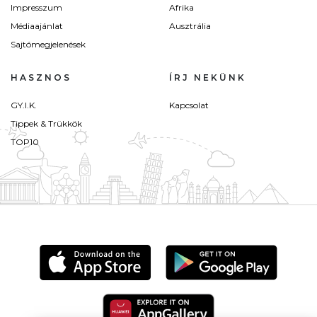
Impresszum
Afrika
Médiaajánlat
Ausztrália
Sajtómegjelenések
HASZNOS
ÍRJ NEKÜNK
GY.I.K.
Kapcsolat
Tippek & Trükkök
TOP10