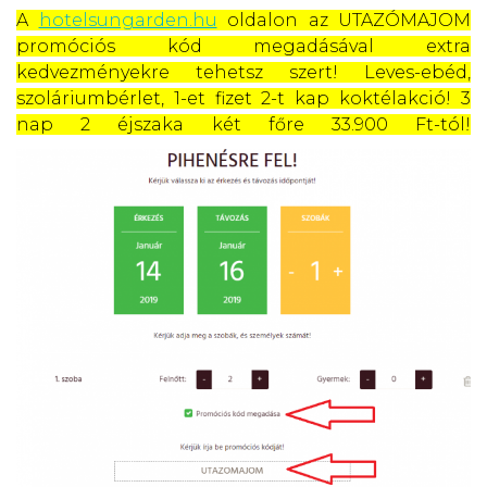
A
hotelsungarden.hu
oldalon az UTAZÓMAJOM
promóciós kód megadásával extra
kedvezményekre tehetsz szert! Leves-ebéd,
szoláriumbérlet, 1-et fizet 2-t kap koktélakció! 3
nap 2 éjszaka két főre 33.900 Ft-tól!