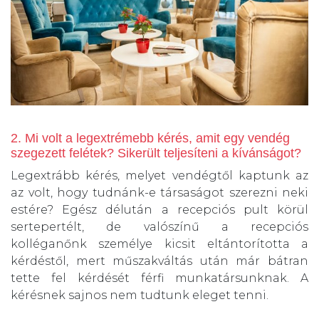
2. Mi volt a legextrémebb kérés, amit egy vendég
szegezett felétek? Sikerült teljesíteni a kívánságot?
Legextrább kérés, melyet vendégtől kaptunk az
az volt, hogy tudnánk-e társaságot szerezni neki
estére? Egész délután a recepciós pult körül
sertepertélt, de valószínű a recepciós
kolléganőnk személye kicsit eltántorította a
kérdéstől, mert műszakváltás után már bátran
tette fel kérdését férfi munkatársunknak. A
kérésnek sajnos nem tudtunk eleget tenni.