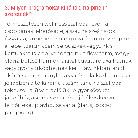
3. Milyen programokat kínáltok, ha pihenni
szeretnék?
Természetesen wellness szálloda lévén a
csobbanás lehetősége, a szauna szeánszok
évszakra, ünnepekre hangolva állandó szereplők
a repertoárunkban, de büszkék vagyunk a
kertünkre is, ahol vendégeink a flow-form, avagy,
élővíz-bölcső harmóniájával együtt relaxálhatnak,
vagy gyönyörködhetnek kerti tavunkban, ahol
akár 45 centis aranyhalakkal is találkozhatnak, de
jó időben a tó lakóinak számítanak a szálloda
teknősei is (8 van belőlük). A gyerkőcöket
játszóház, a kamaszokat és a játékos kedvű
felnőtteket playhouse várja. (darts, csocsó,
pingpong)