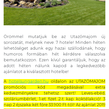
Örömmel mutatjuk be az Utazómajom új
sorozatát, melynek neve: 7 hotele! Minden héten
lehetőséget adunk egy hazai szállodának, hogy
humoros formában hét kérdésre válaszolva
bemutatkozzon. Ezen kívül garantáljuk, hogy az
adott héten nálunk kapod a legkedvezőbb
ajánlatot a kiválasztott hotelbe!
A
hotelsungarden.hu
oldalon az UTAZÓMAJOM
promóciós kód megadásával extra
kedvezményekre tehetsz szert! Leves-ebéd,
szoláriumbérlet, 1-et fizet 2-t kap koktélakció! 3
nap 2 éjszaka két főre 33.900 Ft-tól! Az ajánlat 2019