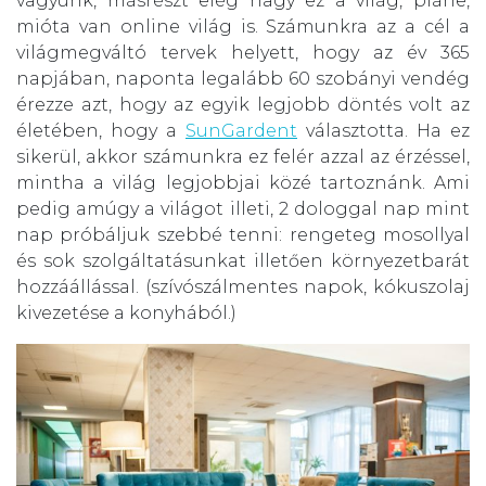
vagyunk, másrészt elég nagy ez a világ, pláne,
mióta van online világ is. Számunkra az a cél a
világmegváltó tervek helyett, hogy az év 365
napjában, naponta legalább 60 szobányi vendég
érezze azt, hogy az egyik legjobb döntés volt az
életében, hogy a
SunGardent
választotta. Ha ez
sikerül, akkor számunkra ez felér azzal az érzéssel,
mintha a világ legjobbjai közé tartoznánk. Ami
pedig amúgy a világot illeti, 2 dologgal nap mint
nap próbáljuk szebbé tenni: rengeteg mosollyal
és sok szolgáltatásunkat illetően környezetbarát
hozzáállással. (szívószálmentes napok, kókuszolaj
kivezetése a konyhából.)