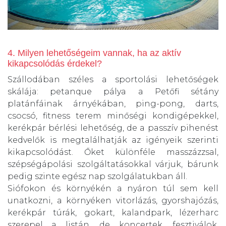
4. Milyen lehetőségeim vannak, ha az aktív
kikapcsolódás érdekel?
Szállodában széles a sportolási lehetőségek
skálája: petanque pálya a Petőfi sétány
platánfáinak árnyékában, ping-pong, darts,
csocsó, fitness terem minőségi kondigépekkel,
kerékpár bérlési lehetőség, de a passzív pihenést
kedvelők is megtalálhatják az igényeik szerinti
kikapcsolódást. Őket különféle masszázzsal,
szépségápolási szolgáltatásokkal várjuk, bárunk
pedig szinte egész nap szolgálatukban áll.
Siófokon és környékén a nyáron túl sem kell
unatkozni, a környéken vitorlázás, gyorshajózás,
kerékpár túrák, gokart, kalandpark, lézerharc
szerepel a listán, de koncertek, fesztiválok,