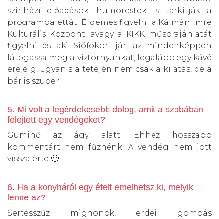
színházi előadások, humorestek is tarkítják a
programpalettát. Érdemes figyelni a Kálmán Imre
Kulturális Központ, avagy a KIKK műsorajánlatát
figyelni és aki Siófokon jár, az mindenképpen
látogassa meg a víztornyunkat, legalább egy kávé
erejéig, ugyanis a tetején nem csak a kilátás, de a
bár is szuper.
5. Mi volt a legérdekesebb dolog, amit a szobában
felejtett egy vendégeket?
Guminő az ágy alatt. Ehhez hosszabb
kommentárt nem fűznénk. A vendég nem jött
vissza érte 🙂
6. Ha a konyháról egy ételt emelhetsz ki, melyik
lenne az?
Sertésszűz mignonok, erdei gombás