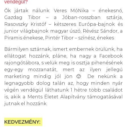
vendégül?
Ők jártak nálunk: Veres MóNika – énekesnő,
Gazdag Tibor – a Jóban-rosszban sztárja,
Rasovszky Kristóf – kétszeres Európa-bajnok és
junior világbajnok magyar úszó, Révész Sándor, a
Piramis énekese, Pintér Tibor – színész, énekes
Bármilyen sztárnak, ismert embernek örülünk, ha
ellátogat hozzánk, pláne, ha nagy a Facebook
rajongótábora, s velük meg is osztja pihenésének
egy-egy mozzanatát, mert az ilyen jellegű
marketing mindig jól jön 🙂 De nekünk a
legnagyobb dolog talán az, hogy minden nyár
végén vendégül láthatunk 1 hétre több családot
is, akik a Ments Életet Alapítvány támogatásával
jutnak el hozzánk.
KEDVEZMÉNY: