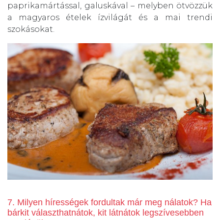
paprikamártással, galuskával – melyben ötvözzük
a magyaros ételek ízvilágát és a mai trendi
szokásokat.
7. Milyen hírességek fordultak már meg nálatok? Ha
bárkit választhatnátok, kit látnátok legszívesebben