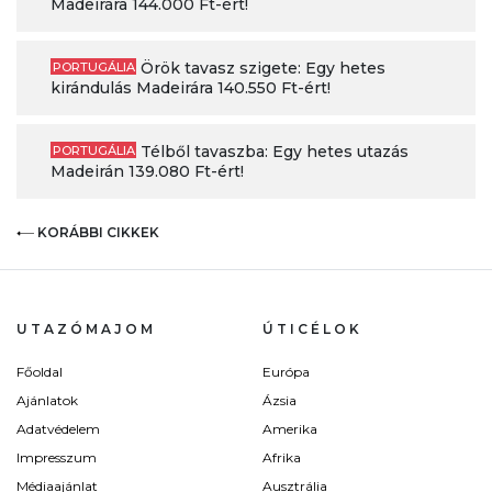
Madeirára 144.000 Ft-ért!
Örök tavasz szigete: Egy hetes
PORTUGÁLIA
kirándulás Madeirára 140.550 Ft-ért!
Télből tavaszba: Egy hetes utazás
PORTUGÁLIA
Madeirán 139.080 Ft-ért!
KORÁBBI CIKKEK
UTAZÓMAJOM
ÚTICÉLOK
Főoldal
Európa
Ajánlatok
Ázsia
Adatvédelem
Amerika
Impresszum
Afrika
Médiaajánlat
Ausztrália