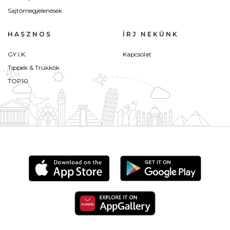
Sajtómegjelenések
HASZNOS
ÍRJ NEKÜNK
GY.I.K.
Kapcsolat
Tippek & Trükkök
TOP10