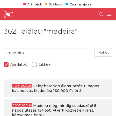
Ajánlatok
Szállások
Csomagajánlat
362 Találat: "madeira"
Mehet
Ajánlatok
Cikkek
Felejthetetlen álomutazás: 8 napos
PORTUGÁLIA
kalandozás Madeirára 160.000 Ft-ért!
Madeira még mindig csodaszép! 8
PORTUGÁLIA
napos utazás 154.650 Ft-ért! Közvetlen járat,
kényelmes hotel!