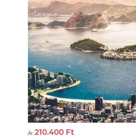
210.400
Ft
Ár: