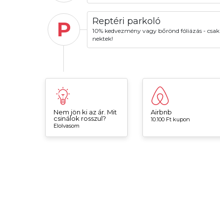
Reptéri parkoló
P
10% kedvezmény vagy bőrönd fóliázás - csak
nektek!
Nem jön ki az ár. Mit
Airbnb
csinálok rosszul?
10.100 Ft kupon
Elolvasom