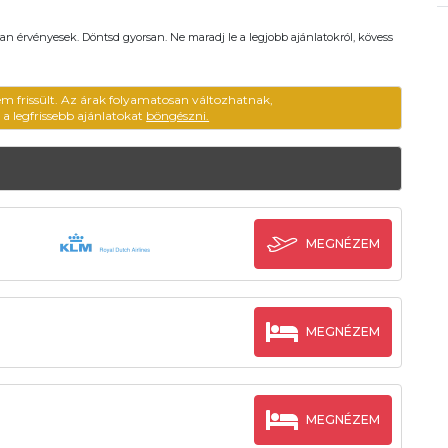
an érvényesek. Döntsd gyorsan. Ne maradj le a legjobb ajánlatokról, kövess
em frissült. Az árak folyamatosan változhatnak,
ű a legfrissebb ajánlatokat
böngészni.
MEGNÉZEM
MEGNÉZEM
MEGNÉZEM