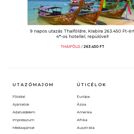
9 napos utazás Thaiföldre, Krabira 263.450 Ft-ér
4*-os hotellel, repülővel!
THAIFÖLD
/
263.450 FT
UTAZÓMAJOM
ÚTICÉLOK
Főoldal
Európa
Ajánlatok
Ázsia
Adatvédelem
Amerika
Impresszum
Afrika
Médiaajánlat
Ausztrália