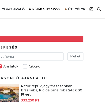
OLVASNIVALÓ
KÍNÁBA UTAZOM
ÚTI CÉLOK
Top 10 látnivalók térképpel
Európa
Tudnivalók az ajánlatok lefoglalásához
Ázsia
Tippek & Trükkök
Amerika
Utazómajom – CitySIM kártya a világutazóknak
Afrika
KERESÉS
Interjú
Ausztrália
Mehet
Élménybeszámolók
Ajánlatok
Cikkek
Szállodalátogatás
Sajtómegjelenések
HASONLÓ AJÁNLATOK
Retúr repülőjegy főszezonban
Brazíliába, Rio de Janeiroba 243.000
Ft-ért!
333.250 FT