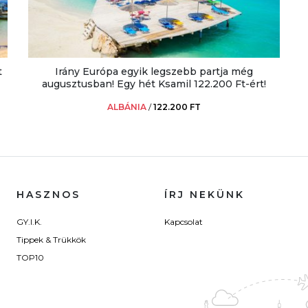
t
Irány Európa egyik legszebb partja még
augusztusban! Egy hét Ksamil 122.200 Ft-ért!
ALBÁNIA
/
122.200 FT
HASZNOS
ÍRJ NEKÜNK
GY.I.K.
Kapcsolat
Tippek & Trükkök
TOP10