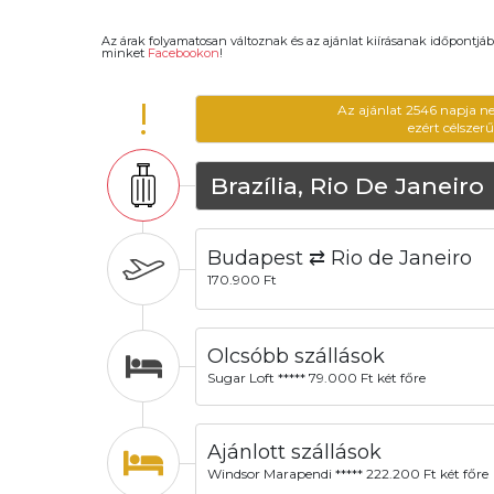
Az árak folyamatosan változnak és az ajánlat kiírásanak időpontjáb
minket
Facebookon
!
!
Az ajánlat 2546 napja n
ezért célszer
Brazília, Rio De Janeiro
Budapest ⇄ Rio de Janeiro
170.900 Ft
Olcsóbb szállások
Sugar Loft ***** 79.000 Ft két főre
Ajánlott szállások
Windsor Marapendi ***** 222.200 Ft két főre