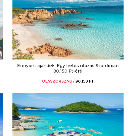
Ennyiért ajándék! Egy hetes utazás Szardínián
80.150 Ft-ért!
OLASZORSZÁG
/
80.150 FT