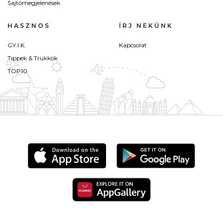
Sajtómegjelenések
HASZNOS
ÍRJ NEKÜNK
GY.I.K.
Kapcsolat
Tippek & Trükkök
TOP10