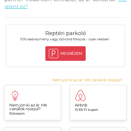
jelent ez?
Reptéri parkoló
10% kedvezmény vagy bőrönd fóliázás - csak nektek!
MEGNÉZEM
Nem jön ki az ár. Mit csinálok rosszul?
Nem jön ki az ár. Mit
Airbnb
csinálok rosszul?
10.100 Ft kupon
Elolvasom