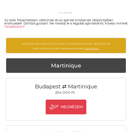
Az árak folyamatosan változnak és az ajánlat kiírásanak időpontjában
érvényesek. Döntsd gyorsan. Ne maradj le a legjobb ajánlatokról, kövess minket
Facebookon
!
Az ajánlat 1244 napja nem frissült. Az árak folyamatosan változhatnak,
ezért célszerű a legfrissebb ajánlatokat
böngészni.
Martinique
Budapest ⇄ Martinique
294.000 Ft
MEGNÉZEM