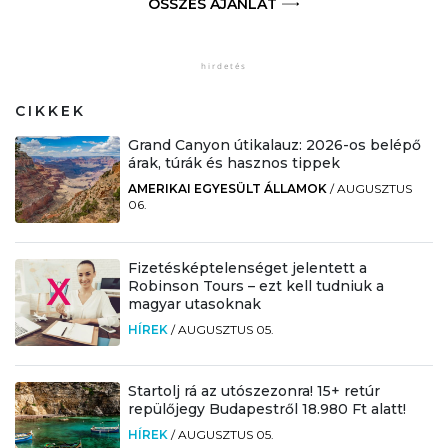
ÖSSZES AJÁNLAT
CIKKEK
Grand Canyon útikalauz: 2026-os belépő
árak, túrák és hasznos tippek
AMERIKAI EGYESÜLT ÁLLAMOK
/
AUGUSZTUS
06.
Fizetésképtelenséget jelentett a
Robinson Tours – ezt kell tudniuk a
magyar utasoknak
HÍREK
/
AUGUSZTUS 05.
Startolj rá az utószezonra! 15+ retúr
repülőjegy Budapestről 18.980 Ft alatt!
HÍREK
/
AUGUSZTUS 05.