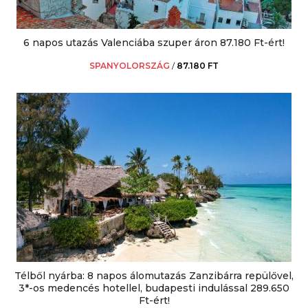
6 napos utazás Valenciába szuper áron 87.180 Ft-ért!
SPANYOLORSZÁG
/
87.180 FT
Télből nyárba: 8 napos álomutazás Zanzibárra repülővel,
3*-os medencés hotellel, budapesti indulással 289.650
Ft-ért!