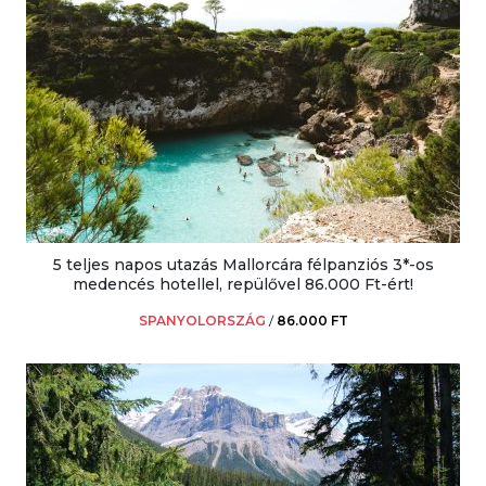
5 teljes napos utazás Mallorcára félpanziós 3*-os
medencés hotellel, repülővel 86.000 Ft-ért!
SPANYOLORSZÁG
/
86.000 FT