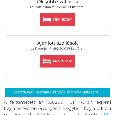
Olcsóbb szállások
La Martiniquaise 124.400 Ft két főre
MEGNÉZEM
Ajánlott szállások
La Pagerie **** 492.000 Ft két főre
MEGNÉZEM
LEFOGLALOM EGYBEN UTAZÁSI IRODÁN KERESZTÜL
A feltüntetett ár (356.200 HUF) külön, egyéni
foglalás esetén érvényes. Ha egyben foglalod le a
partner irodánkon keresztül, az ár változhat.
Mit