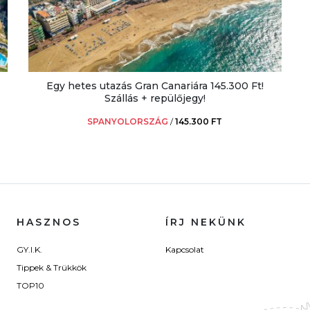
Egy hetes utazás Gran Canariára 145.300 Ft!
Szállás + repülőjegy!
SPANYOLORSZÁG
/
145.300 FT
HASZNOS
ÍRJ NEKÜNK
GY.I.K.
Kapcsolat
Tippek & Trükkök
TOP10