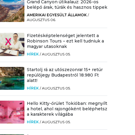
Grand Canyon útikalauz: 2026-os
belépő árak, túrák és hasznos tippek
AMERIKAI EGYESÜLT ÁLLAMOK
/
AUGUSZTUS 06.
Fizetésképtelenséget jelentett a
Robinson Tours – ezt kell tudniuk a
magyar utasoknak
HÍREK
/
AUGUSZTUS 05.
Startolj rá az utószezonra! 15+ retúr
repülőjegy Budapestről 18.980 Ft
alatt!
HÍREK
/
AUGUSZTUS 05.
Hello Kitty-őrület Tokióban: megnyílt
a hotel, ahol rajongóként beléphetsz
a karakterek világába
HÍREK
/
AUGUSZTUS 05.