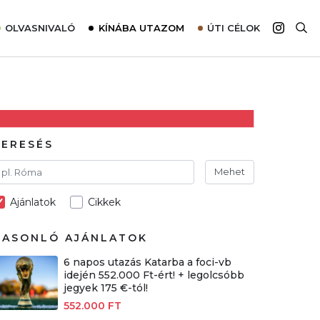
OLVASNIVALÓ
KÍNÁBA UTAZOM
ÚTI CÉLOK
Top 10 látnivalók térképpel
Európa
Tudnivalók az ajánlatok lefoglalásához
Ázsia
Tippek & Trükkök
Amerika
Utazómajom – CitySIM kártya a világutazóknak
Afrika
KERESÉS
Interjú
Ausztrália
Mehet
Élménybeszámolók
Ajánlatok
Cikkek
Szállodalátogatás
Sajtómegjelenések
HASONLÓ AJÁNLATOK
6 napos utazás Katarba a foci-vb
idején 552.000 Ft-ért! + legolcsóbb
jegyek 175 €-tól!
552.000 FT