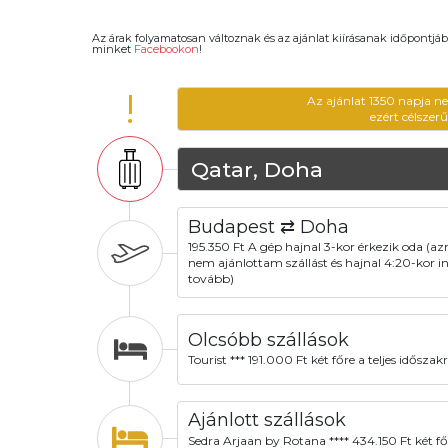
Az árak folyamatosan változnak és az ajánlat kiírásanak időpontjáb
minket
Facebookon
!
!
Az ajánlat 1350 napja n
ezért célszer
Qatar, Doha
Budapest ⇄ Doha
195.350 Ft A gép hajnal 3-kor érkezik oda (a
nem ajánlottam szállást és hajnal 4:20-kor i
tovább)
Olcsóbb szállások
Tourist *** 191.000 Ft két főre a teljes időszak
Ajánlott szállások
Sedra Arjaan by Rotana **** 434.150 Ft két fő