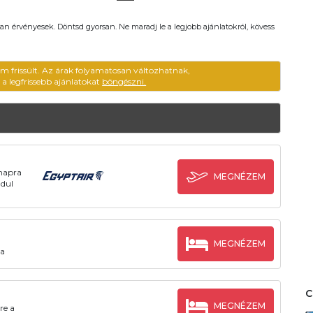
an érvényesek. Döntsd gyorsan. Ne maradj le a legjobb ajánlatokról, kövess
em frissült. Az árak folyamatosan változhatnak,
ű a legfrissebb ajánlatokat
böngészni.
znapra
MEGNÉZEM
ndul
MEGNÉZEM
ra
MEGNÉZEM
re a