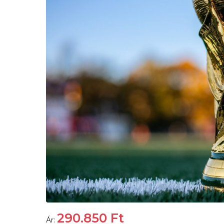
290.850
Ft
Ár: