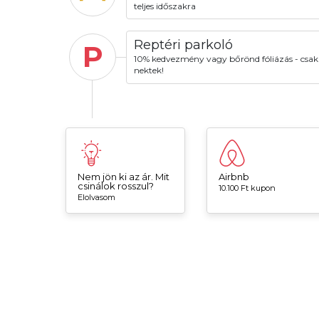
teljes időszakra
Reptéri parkoló
P
10% kedvezmény vagy bőrönd fóliázás - csak
nektek!
Nem jön ki az ár. Mit
Airbnb
csinálok rosszul?
10.100 Ft kupon
Elolvasom