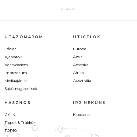
UTAZÓMAJOM
ÚTICÉLOK
Főoldal
Európa
Ajánlatok
Ázsia
Adatvédelem
Amerika
Impresszum
Afrika
Médiaajánlat
Ausztrália
Sajtómegjelenések
HASZNOS
ÍRJ NEKÜNK
GY.I.K.
Kapcsolat
Tippek & Trükkök
TOP10