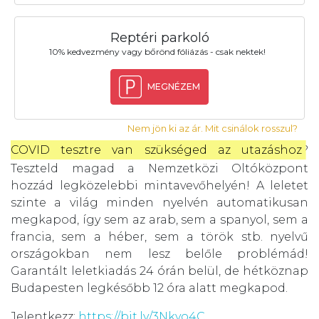
Reptéri parkoló
10% kedvezmény vagy bőrönd fóliázás - csak nektek!
MEGNÉZEM
Nem jön ki az ár. Mit csinálok rosszul?
COVID tesztre van szükséged az utazáshoz
?
Teszteld magad a Nemzetközi Oltóközpont
hozzád legközelebbi mintavevőhelyén! A leletet
szinte a világ minden nyelvén automatikusan
megkapod, így sem az arab, sem a spanyol, sem a
francia, sem a héber, sem a török stb. nyelvű
országokban nem lesz belőle problémád!
Garantált leletkiadás 24 órán belül, de hétköznap
Budapesten legkésőbb 12 óra alatt megkapod.
Jelentkezz:
https://bit.ly/3Nkyo4C