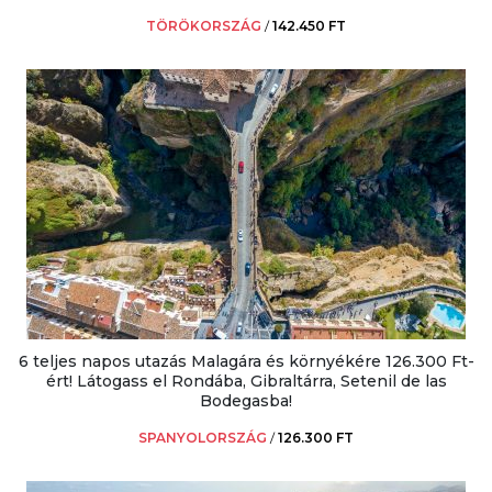
TÖRÖKORSZÁG
/
142.450 FT
6 teljes napos utazás Malagára és környékére 126.300 Ft-
ért! Látogass el Rondába, Gibraltárra, Setenil de las
Bodegasba!
SPANYOLORSZÁG
/
126.300 FT