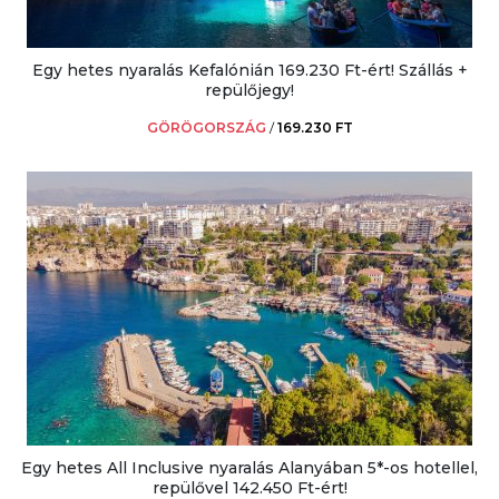
Egy hetes nyaralás Kefalónián 169.230 Ft-ért! Szállás +
repülőjegy!
GÖRÖGORSZÁG
/
169.230 FT
Egy hetes All Inclusive nyaralás Alanyában 5*-os hotellel,
repülővel 142.450 Ft-ért!