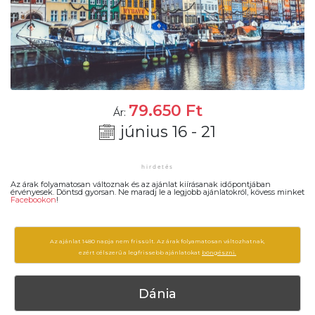
79.650
Ft
Ár:
június 16 - 21
Az árak folyamatosan változnak és az ajánlat kiírásanak időpontjában
érvényesek. Döntsd gyorsan. Ne maradj le a legjobb ajánlatokról, kövess minket
Facebookon
!
Az ajánlat 1480 napja nem frissült. Az árak folyamatosan változhatnak,
ezért célszerű a legfrissebb ajánlatokat
böngészni.
Dánia