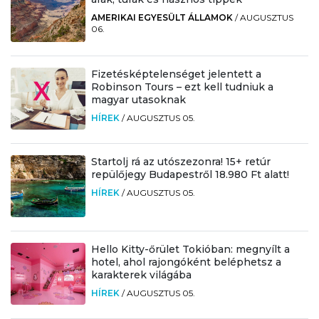
AMERIKAI EGYESÜLT ÁLLAMOK
/
AUGUSZTUS
06.
Fizetésképtelenséget jelentett a
Robinson Tours – ezt kell tudniuk a
magyar utasoknak
HÍREK
/
AUGUSZTUS 05.
Startolj rá az utószezonra! 15+ retúr
repülőjegy Budapestről 18.980 Ft alatt!
HÍREK
/
AUGUSZTUS 05.
Hello Kitty-őrület Tokióban: megnyílt a
hotel, ahol rajongóként beléphetsz a
karakterek világába
HÍREK
/
AUGUSZTUS 05.