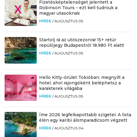
Fizetésképtelenséget jelentett a
Robinson Tours – ezt kell tudniuk a
magyar utasoknak
HÍREK
/
AUGUSZTUS 05.
Startolj rá az utószezonra! 15+ retúr
repülőjegy Budapestről 18.980 Ft alatt!
HÍREK
/
AUGUSZTUS 05.
Hello Kitty-őrület Tokióban: megnyílt a
hotel, ahol rajongóként beléphetsz a
karakterek világába
HÍREK
/
AUGUSZTUS 05.
Íme 2026 legfelkapottabb szigetei: A lista
élén egy karibi álomparadicsom végzett
HÍREK
/
AUGUSZTUS 04.