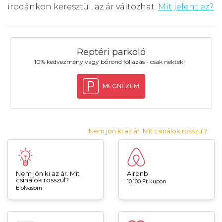
irodánkon keresztül, az ár változhat.
Mit jelent ez?
Reptéri parkoló
10% kedvezmény vagy bőrönd fóliázás - csak nektek!
MEGNÉZEM
Nem jön ki az ár. Mit csinálok rosszul?
Nem jön ki az ár. Mit
Airbnb
csinálok rosszul?
10.100 Ft kupon
Elolvasom