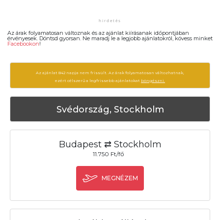
Az árak folyamatosan változnak és az ajánlat kiírásanak időpontjában
érvényesek. Döntsd gyorsan. Ne maradj le a legjobb ajánlatokról, kövess minket
Facebookon
!
Az ajánlat 842 napja nem frissült. Az árak folyamatosan változhatnak,
ezért célszerű a legfrissebb ajánlatokat
böngészni.
Svédország, Stockholm
Budapest ⇄ Stockholm
11.750 Ft/fő
MEGNÉZEM