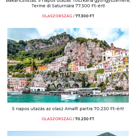
Bakancslistás: 5 napos utazás Toszkána gyöngyszemére,
Terme di Saturniára 77.300 Ft-ért!
OLASZORSZÁG
/
77.300 FT
5 napos utazás az olasz Amalfi partra 70.230 Ft-ért!
OLASZORSZÁG
/
70.230 FT