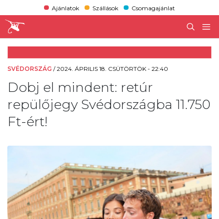
Ajánlatok
Szállások
Csomagajánlat
SVÉDORSZÁG
/
2024. ÁPRILIS 18. CSÜTÖRTÖK - 22:40
Dobj el mindent: retúr
repülőjegy Svédországba 11.750
Ft-ért!