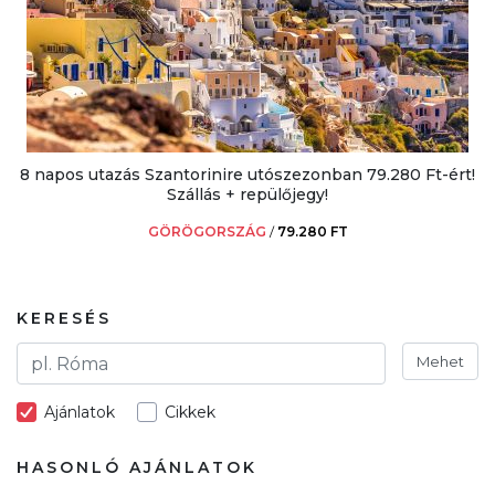
8 napos utazás Szantorinire utószezonban 79.280 Ft-ért!
Szállás + repülőjegy!
GÖRÖGORSZÁG
/
79.280 FT
KERESÉS
Mehet
Ajánlatok
Cikkek
HASONLÓ AJÁNLATOK