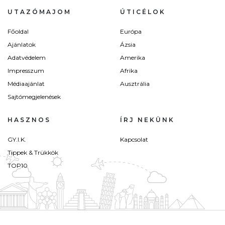
UTAZÓMAJOM
ÚTICÉLOK
Főoldal
Európa
Ajánlatok
Ázsia
Adatvédelem
Amerika
Impresszum
Afrika
Médiaajánlat
Ausztrália
Sajtómegjelenések
HASZNOS
ÍRJ NEKÜNK
GY.I.K.
Kapcsolat
Tippek & Trükkök
TOP10