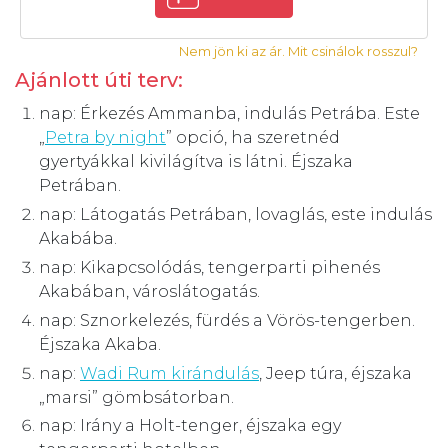
Nem jön ki az ár. Mit csinálok rosszul?
Ajánlott úti terv:
nap: Érkezés Ammanba, indulás Petrába. Este
„
Petra by night
” opció, ha szeretnéd
gyertyákkal kivilágítva is látni. Éjszaka
Petrában.
nap: Látogatás Petrában, lovaglás, este indulás
Akabába.
nap: Kikapcsolódás, tengerparti pihenés
Akabában, városlátogatás.
nap: Sznorkelezés, fürdés a Vörös-tengerben.
Éjszaka Akaba.
nap:
Wadi Rum kirándulás
, Jeep túra, éjszaka
„marsi” gömbsátorban.
nap: Irány a Holt-tenger, éjszaka egy