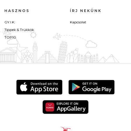
HASZNOS
ÍRJ NEKÜNK
GY.I.K.
Kapcsolat
Tippek & Trükkök
TOP10