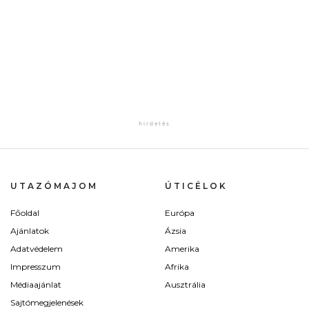
UTAZÓMAJOM
ÚTICÉLOK
Főoldal
Európa
Ajánlatok
Ázsia
Adatvédelem
Amerika
Impresszum
Afrika
Médiaajánlat
Ausztrália
Sajtómegjelenések