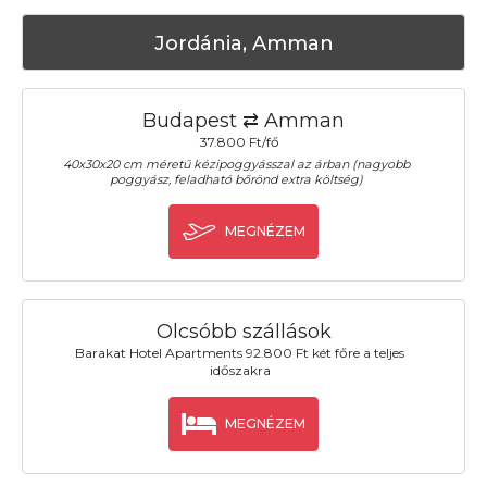
Jordánia, Amman
Budapest ⇄ Amman
37.800 Ft/fő
40x30x20 cm méretű kézipoggyásszal az árban (nagyobb
poggyász, feladható bőrönd extra költség)
MEGNÉZEM
Olcsóbb szállások
Barakat Hotel Apartments 92.800 Ft két főre a teljes
időszakra
MEGNÉZEM