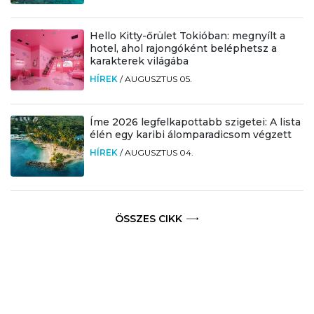
Hello Kitty-őrület Tokióban: megnyílt a
hotel, ahol rajongóként beléphetsz a
karakterek világába
HÍREK
/
AUGUSZTUS 05.
Íme 2026 legfelkapottabb szigetei: A lista
élén egy karibi álomparadicsom végzett
HÍREK
/
AUGUSZTUS 04.
ÖSSZES CIKK