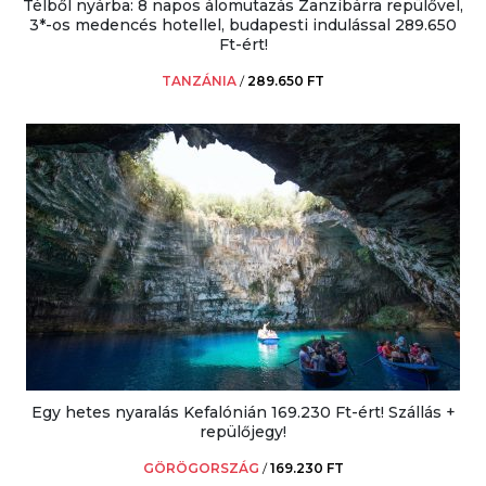
Télből nyárba: 8 napos álomutazás Zanzibárra repülővel,
3*-os medencés hotellel, budapesti indulással 289.650
Ft-ért!
TANZÁNIA
/
289.650 FT
Egy hetes nyaralás Kefalónián 169.230 Ft-ért! Szállás +
repülőjegy!
GÖRÖGORSZÁG
/
169.230 FT