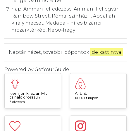
tengerparti hotelben.
nap: Amman felfedezése: Ammáni Fellegvár,
Rainbow Street, Római színház, I. Abdalláh
király mecset, Madaba – híres bizánci
mozaiktérkép, Nebo-hegy
Naptár nézet, további időpontok
ide kattintva
.
Powered by
GetYourGuide
Nem jön ki az ár. Mit
Airbnb
csinálok rosszul?
10.100 Ft kupon
Elolvasom