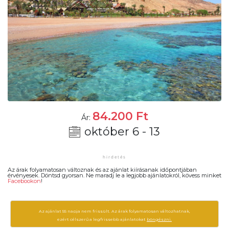
84.200
Ft
Ár:
október 6 - 13
Az árak folyamatosan változnak és az ajánlat kiírásanak időpontjában
érvényesek. Döntsd gyorsan. Ne maradj le a legjobb ajánlatokról, kövess minket
Facebookon
!
Az ajánlat 55 napja nem frissült. Az árak folyamatosan változhatnak,
ezért célszerű a legfrissebb ajánlatokat
böngészni.