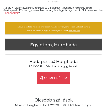
Az árak folyamatosan változnak és az ajánlat kiírásanak időpontjában
érvényesek. Döntsd gyorsan. Ne maradj le a legjobb ajánlatokról, kövess minket
Facebookon
!
Az ajánlat 1939 napja nem frissült. Az árak folyamatosan változhatnak,
ezért célszerű a legfrissebb ajánlatokat
böngészni.
Egyiptom, Hurghada
Budapest ⇄ Hurghada
96.000 Ft | feladható poggyásszal
MEGNÉZEM
Olcsóbb szállások
Mercure Hurghada Hotel **** 70.800 Ft két főre a teljes