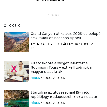
ÖSSZES AJÁNLAT
CIKKEK
Grand Canyon útikalauz: 2026-os belépő
árak, túrák és hasznos tippek
AMERIKAI EGYESÜLT ÁLLAMOK
/
AUGUSZTUS
06.
Fizetésképtelenséget jelentett a
Robinson Tours – ezt kell tudniuk a
magyar utasoknak
HÍREK
/
AUGUSZTUS 05.
Startolj rá az utószezonra! 15+ retúr
repülőjegy Budapestről 18.980 Ft alatt!
HÍREK
/
AUGUSZTUS 05.