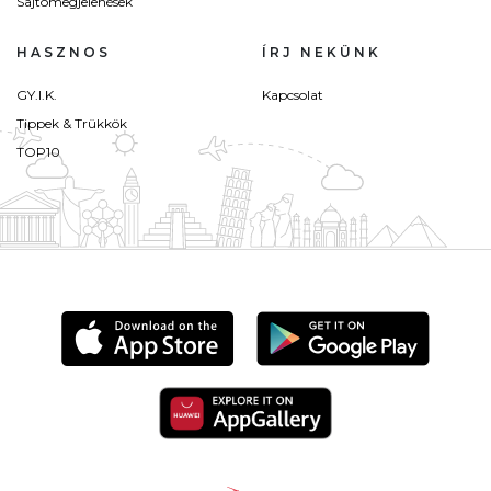
Sajtómegjelenések
HASZNOS
ÍRJ NEKÜNK
GY.I.K.
Kapcsolat
Tippek & Trükkök
TOP10