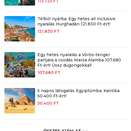
113.725 FT
Télből nyárba: Egy hetes all inclusive
nyaralás Hurghadán 121.830 Ft-ért!
121.830 FT
Egy hetes nyaralás a Vörös-tenger
partjára a csodás Marsa Alamba 107.680
Ft-ért! Ússz dugongokkal!
107.680 FT
5 napos látogatás Egyiptomba, Kairóba
50.400 Ft-ért!
50.400 FT