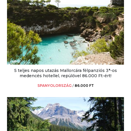
5 teljes napos utazás Mallorcára félpanziós 3*-os
medencés hotellel, repülővel 86.000 Ft-ért!
SPANYOLORSZÁG
/
86.000 FT