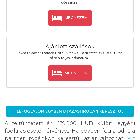
időszakra
MEGNÉZEM
Ajánlott szállások
Hawaii Caesar Palace Hotel & Aqua Park ***** 87.600 Ft két
főre a teljes időszakra
MEGNÉZEM
LEFOGLALOM EGYBEN UTAZÁSI IRODÁN KERESZTÜL
A feltüntetett ár (139.800 HUF) külön, egyéni
foglalás esetén érvényes. Ha egyben foglalod le a
partner irodánkon keresztül, az ár változhat.
Mit