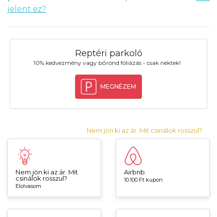
jelent ez?
Reptéri parkoló
10% kedvezmény vagy bőrönd fóliázás - csak nektek!
MEGNÉZEM
Nem jön ki az ár. Mit csinálok rosszul?
Nem jön ki az ár. Mit
Airbnb
csinálok rosszul?
10.100 Ft kupon
Elolvasom