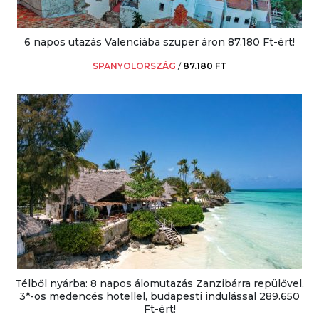
6 napos utazás Valenciába szuper áron 87.180 Ft-ért!
SPANYOLORSZÁG
/
87.180 FT
Télből nyárba: 8 napos álomutazás Zanzibárra repülővel,
3*-os medencés hotellel, budapesti indulással 289.650
Ft-ért!