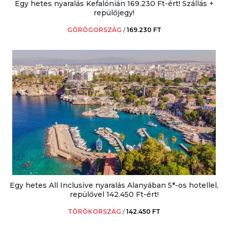
Egy hetes nyaralás Kefalónián 169.230 Ft-ért! Szállás +
repülőjegy!
GÖRÖGORSZÁG
/
169.230 FT
Egy hetes All Inclusive nyaralás Alanyában 5*-os hotellel,
repülővel 142.450 Ft-ért!
TÖRÖKORSZÁG
/
142.450 FT