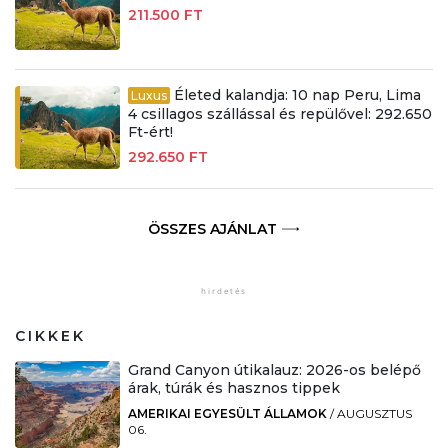
211.500 FT
Életed kalandja: 10 nap Peru, Lima
Luxus
4 csillagos szállással és repülővel: 292.650
Ft-ért!
292.650 FT
ÖSSZES AJÁNLAT
CIKKEK
Grand Canyon útikalauz: 2026-os belépő
árak, túrák és hasznos tippek
AMERIKAI EGYESÜLT ÁLLAMOK
/
AUGUSZTUS
06.