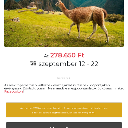
278.650
Ft
Ár:
szeptember 12 - 22
Az árak folyamatosan változnak és az ajánlat kiírásanak időpontjában
érvényesek. Döntsd gyorsan. Ne maradj le a legjobb ajánlatokról, kövess minket
Facebookon
!
Az ajánlat 2703 napja nem frissült. Az árak folyamatosan változhatnak,
ezért célszerű a legfrissebb ajánlatokat
böngészni.