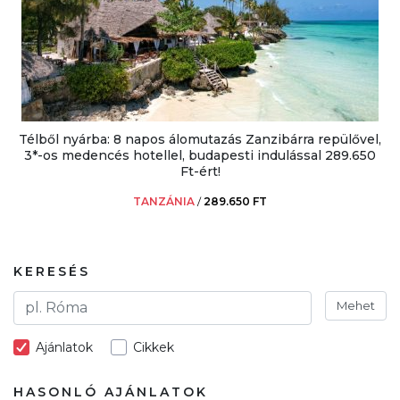
Télből nyárba: 8 napos álomutazás Zanzibárra repülővel,
3*-os medencés hotellel, budapesti indulással 289.650
Ft-ért!
TANZÁNIA
/
289.650 FT
KERESÉS
Mehet
Ajánlatok
Cikkek
HASONLÓ AJÁNLATOK