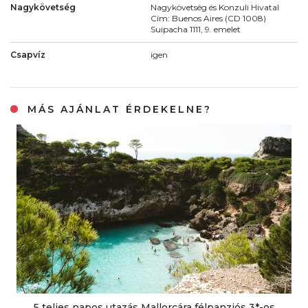
Nagykövetség
Nagykövetség és Konzuli Hivatal
Cím: Buenos Aires (CD 1008)
Suipacha 1111, 9. emelet
Csapvíz
igen
MÁS AJÁNLAT ÉRDEKELNE?
5 teljes napos utazás Mallorcára félpanziós 3*-os