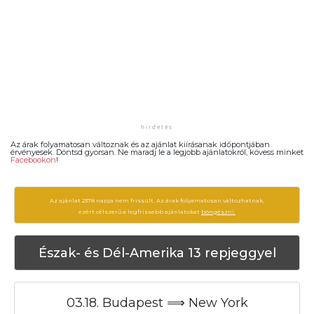
Az árak folyamatosan változnak és az ajánlat kiírásanak időpontjában
érvényesek. Döntsd gyorsan. Ne maradj le a legjobb ajánlatokról, kövess minket
Facebookon
!
Az ajánlat 2378 napja nem frissült. Az árak folyamatosan változhatnak,
ezért célszerű a legfrissebb ajánlatokat
böngészni.
Észak- és Dél-Amerika 13 repjeggyel
03.18. Budapest ⟹ New York