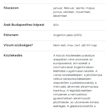
Főszezon
január, február, április, május,
június, október, november,
december
Árak Budapesthez képest
60x
Pénznem
Argentin peso (ARS)
Vízum szükséges?
Nem kell, max. tart. idő 90 nap
Közlekedés
A közúti közlekedés szabályai
alapjában véve azonosak az
európaiakkal, ám ezeket a
normatívákat Argentínában
felettébb rugalmasan kezelik. A
városi közlekedésben, a jelzőlámpa
nélküli kereszteződésekben
alapvetően a jobbkézszabály a
mérvadó, de ennek alkalmazása
kaotikus. A legtöbb esetben
nincsenek a nemzetközi
gyakorlatban alkalmazott
jelzőtáblák, az utcanevek kiírása
esetleges. A gépkocsivezetők a