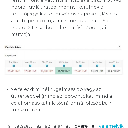
fenti linkekre kattinta állítsd át a dátumot +/-3
napra, így láthatod, mennyi kerülnek a
repülőjegyek a szomszédos napokon, lásd az
alábbi példában, ami ennél az útnál a Sao
Paulo -> Lisszabon alternatív időpontjait
mutatja:
Ne feledd: minél rugalmasabb vagy az
útiterveddel (mind az időpontokat, mind a
célállomásokat illetően), annál olcsóbban
tudsz utazni!
Ha tetszett ez az ajánlat,
gyere el
valamelyik