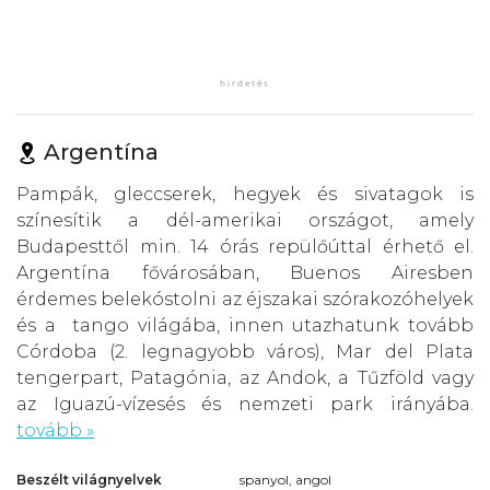
Argentína
Pampák, gleccserek, hegyek és sivatagok is
színesítik a dél-amerikai országot, amely
Budapesttől min. 14 órás repülőúttal érhető el.
Argentína fővárosában, Buenos Airesben
érdemes belekóstolni az éjszakai szórakozóhelyek
és a tango világába, innen utazhatunk tovább
Córdoba (2. legnagyobb város), Mar del Plata
tengerpart, Patagónia, az Andok, a Tűzföld vagy
az Iguazú-vízesés és nemzeti park irányába.
tovább »
Beszélt világnyelvek
spanyol, angol