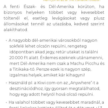
A fenti Észak- és Dél-Amerika körúton, ha
bizonyos helyeken többet vagy kevesebbet
töltenél el, esetleg levágásokat vagy plusz
állomásokat tennél az utazásba, kedved szerint
alakíthatod.
A nagyobb dél-amerikai városokból nagyon
sokfelé lehet olcsón repülni, rengeteg
időpontban akad jegy, retúr utakat is találni
20.000 Ft alatt. Érdemes ezeknek utánamenni,
mert Dél-Amerika nem csak a Machu Picchu és
a Titikaka-tó. Persze ezek is nagyon szép,
izgalmas helyek, amiket kár kihagyni!
Használd pl. a Kiwi.com-on az „Anywhere”-t a
desztinációdhoz, így gyorsan megtalálhatod,
hogy egy adott helyről hová olcsó repülni.
Ha valahol többet vagy kevesebbet maradnál, a