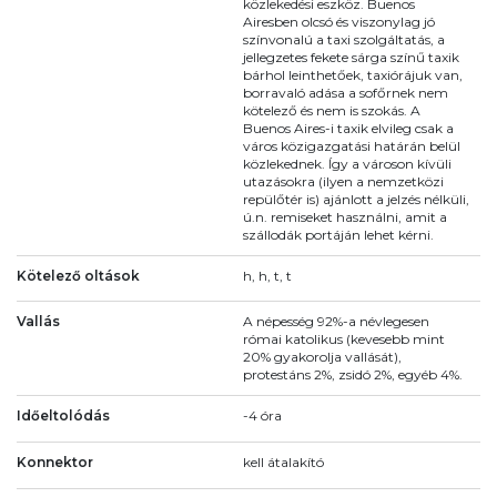
közlekedési eszköz. Buenos
Airesben olcsó és viszonylag jó
színvonalú a taxi szolgáltatás, a
jellegzetes fekete sárga színű taxik
bárhol leinthetőek, taxiórájuk van,
borravaló adása a sofőrnek nem
kötelező és nem is szokás. A
Buenos Aires-i taxik elvileg csak a
város közigazgatási határán belül
közlekednek. Így a városon kívüli
utazásokra (ilyen a nemzetközi
repülőtér is) ajánlott a jelzés nélküli,
ú.n. remiseket használni, amit a
szállodák portáján lehet kérni.
Kötelező oltások
h, h, t, t
Vallás
A népesség 92%-a névlegesen
római katolikus (kevesebb mint
20% gyakorolja vallását),
protestáns 2%, zsidó 2%, egyéb 4%.
Időeltolódás
-4 óra
Konnektor
kell átalakító