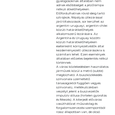
gyalogosoknak általában nem
adnak elsőbbséget a jelzőlámpa
nélküli átkelőhelyeken.
Előfordulhatnak rövid ideig tartó
sztrájkok, félpályás útlezárással
járó tiltakozások, sor kerülhet az
argentin-uruguayi, argentin-chilei
közúti határátkelőhelyek
alkalomszerű lezárására. Az
Argentína és Uruguay közötti
közúti határátkelőhelyeken
esetenként környezetvédők által
kezdeményezett útlezárásokra is
számítani lehet. Ezen események
általában előzetes bejelentés nélkül
történnek.
A városi közlekedésben használatos
járművek közül a metró (subte)
megbízható. A buszközlekedés
színvonala üzemeltető
társaságoktól függően vegyes
színvonalú, mellékutcákban
veszélyt jelent a buszvezetők
impulzív stílusa (hirtelen gyorsítás
és fékezés). A kiterjedt elővárosi
vasúthálózat műszakilag és
forgalomszervezési szempontból
rossz állapotban van, de olcsó