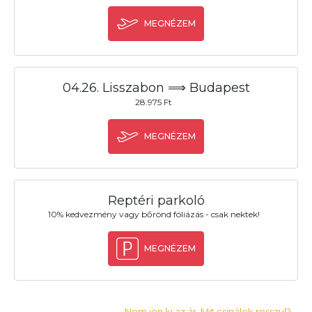
MEGNÉZEM
04.26. Lisszabon ⟹ Budapest
28.975 Ft
MEGNÉZEM
Reptéri parkoló
10% kedvezmény vagy bőrönd fóliázás - csak nektek!
MEGNÉZEM
Nem jön ki az ár. Mit csinálok rosszul?