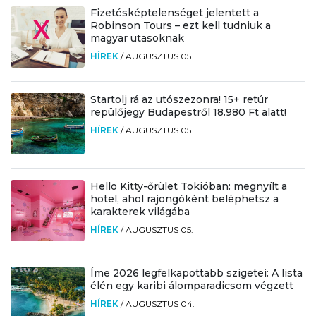
Fizetésképtelenséget jelentett a
Robinson Tours – ezt kell tudniuk a
magyar utasoknak
HÍREK
/
AUGUSZTUS 05.
Startolj rá az utószezonra! 15+ retúr
repülőjegy Budapestről 18.980 Ft alatt!
HÍREK
/
AUGUSZTUS 05.
Hello Kitty-őrület Tokióban: megnyílt a
hotel, ahol rajongóként beléphetsz a
karakterek világába
HÍREK
/
AUGUSZTUS 05.
Íme 2026 legfelkapottabb szigetei: A lista
élén egy karibi álomparadicsom végzett
HÍREK
/
AUGUSZTUS 04.