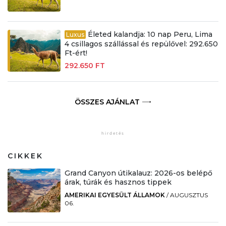
Életed kalandja: 10 nap Peru, Lima
Luxus
4 csillagos szállással és repülővel: 292.650
Ft-ért!
292.650 FT
ÖSSZES AJÁNLAT
CIKKEK
Grand Canyon útikalauz: 2026-os belépő
árak, túrák és hasznos tippek
AMERIKAI EGYESÜLT ÁLLAMOK
/
AUGUSZTUS
06.