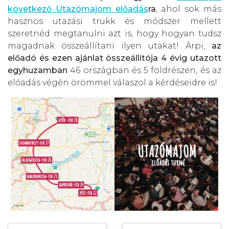
következő Utazómajom előadás
ra
, ahol sok más
hasznos utazási trükk és módszer mellett
szeretnéd megtanulni azt is, hogy hogyan tudsz
magadnak összeállítani ilyen utakat! Árpi,
az
előadó és ezen ajánlat összeállítója 4 évig utazott
egyhuzamban
46 országban és 5 földrészen, és az
előadás végén örömmel válaszol a kérdéseidre is!