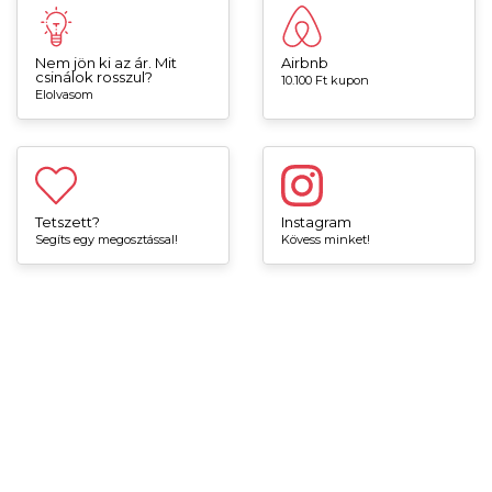
Nem jön ki az ár. Mit
Airbnb
csinálok rosszul?
10.100 Ft kupon
Elolvasom
Tetszett?
Instagram
Segíts egy megosztással!
Kövess minket!