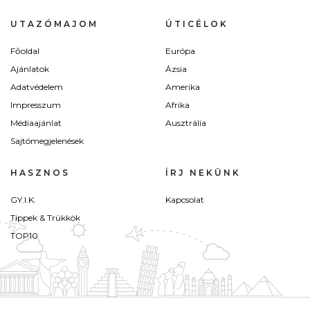
UTAZÓMAJOM
ÚTICÉLOK
Főoldal
Európa
Ajánlatok
Ázsia
Adatvédelem
Amerika
Impresszum
Afrika
Médiaajánlat
Ausztrália
Sajtómegjelenések
HASZNOS
ÍRJ NEKÜNK
GY.I.K.
Kapcsolat
Tippek & Trükkök
TOP10