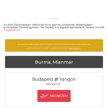
Az árak folyamatosan változnak és az ajánlat kiírásanak időpontjában
érvényesek. Döntsd gyorsan. Ne maradj le a legjobb ajánlatokról, kövess minket
Facebookon
!
Az ajánlat 2481 napja nem frissült. Az árak folyamatosan változhatnak,
ezért célszerű a legfrissebb ajánlatokat
böngészni.
Burma, Mianmar
Budapest ⇄ Yangon
149.100 Ft
MEGNÉZEM