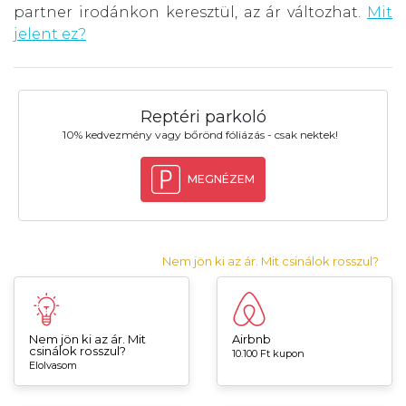
partner irodánkon keresztül, az ár változhat.
Mit
jelent ez?
Reptéri parkoló
10% kedvezmény vagy bőrönd fóliázás - csak nektek!
MEGNÉZEM
Nem jön ki az ár. Mit csinálok rosszul?
Nem jön ki az ár. Mit
Airbnb
csinálok rosszul?
10.100 Ft kupon
Elolvasom