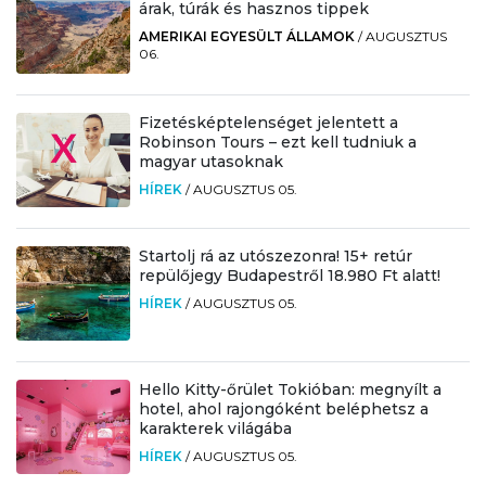
árak, túrák és hasznos tippek
AMERIKAI EGYESÜLT ÁLLAMOK
/
AUGUSZTUS
06.
Fizetésképtelenséget jelentett a
Robinson Tours – ezt kell tudniuk a
magyar utasoknak
HÍREK
/
AUGUSZTUS 05.
Startolj rá az utószezonra! 15+ retúr
repülőjegy Budapestről 18.980 Ft alatt!
HÍREK
/
AUGUSZTUS 05.
Hello Kitty-őrület Tokióban: megnyílt a
hotel, ahol rajongóként beléphetsz a
karakterek világába
HÍREK
/
AUGUSZTUS 05.