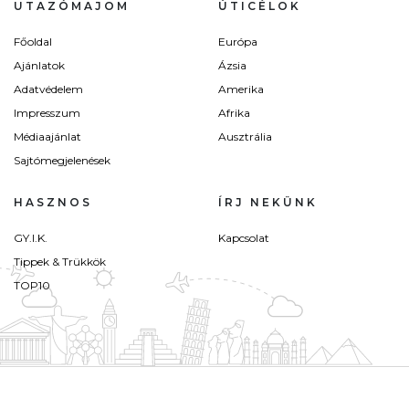
UTAZÓMAJOM
ÚTICÉLOK
Főoldal
Európa
Ajánlatok
Ázsia
Adatvédelem
Amerika
Impresszum
Afrika
Médiaajánlat
Ausztrália
Sajtómegjelenések
HASZNOS
ÍRJ NEKÜNK
GY.I.K.
Kapcsolat
Tippek & Trükkök
TOP10