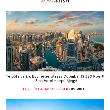
MÁLTA
/
49.380 FT
Télből nyárba: Egy hetes utazás Dubajba 119.380 Ft-ért!
4*-os hotel + repülőjegy!
EGYESÜLT ARAB EMÍRSÉGEK
/
119.380 FT