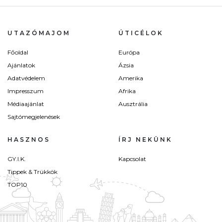
UTAZÓMAJOM
ÚTICÉLOK
Főoldal
Európa
Ajánlatok
Ázsia
Adatvédelem
Amerika
Impresszum
Afrika
Médiaajánlat
Ausztrália
Sajtómegjelenések
HASZNOS
ÍRJ NEKÜNK
GY.I.K.
Kapcsolat
Tippek & Trükkök
TOP10