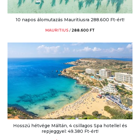
10 napos álomutazás Mauritiusra 288.600 Ft-ért!
MAURITIUS
/
288.600 FT
Hosszú hétvége Máltán, 4 csillagos Spa hotellel és
repjeggyel: 49.380 Ft-ért!