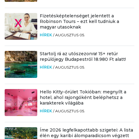
Fizetésképtelenséget jelentett a
Robinson Tours – ezt kell tudniuk a
magyar utasoknak
HÍREK
/
AUGUSZTUS 05.
Startolj rá az utószezonra! 15+ retúr
repülőjegy Budapestről 18.980 Ft alatt!
HÍREK
/
AUGUSZTUS 05.
Hello Kitty-őrület Tokióban: megnyílt a
hotel, ahol rajongóként beléphetsz a
karakterek világába
HÍREK
/
AUGUSZTUS 05.
Íme 2026 legfelkapottabb szigetei: A lista
élén egy karibi álomparadicsom végzett