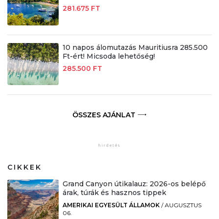
281.675 FT
10 napos álomutazás Mauritiusra 285.500
Ft-ért! Micsoda lehetőség!
285.500 FT
ÖSSZES AJÁNLAT
CIKKEK
Grand Canyon útikalauz: 2026-os belépő
árak, túrák és hasznos tippek
AMERIKAI EGYESÜLT ÁLLAMOK
/
AUGUSZTUS
06.