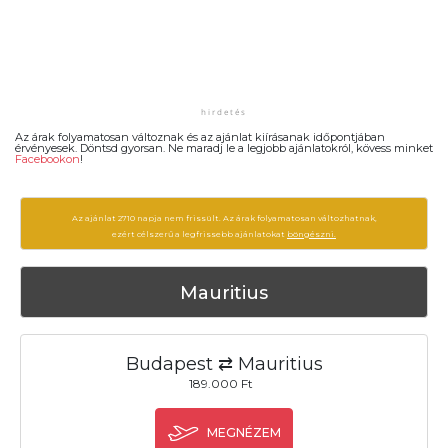
Az árak folyamatosan változnak és az ajánlat kiírásanak időpontjában
érvényesek. Döntsd gyorsan. Ne maradj le a legjobb ajánlatokról, kövess minket
Facebookon
!
Az ajánlat 2710 napja nem frissült. Az árak folyamatosan változhatnak,
ezért célszerű a legfrissebb ajánlatokat
böngészni.
Mauritius
Budapest ⇄ Mauritius
189.000 Ft
MEGNÉZEM