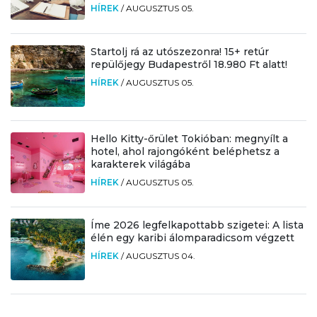
HÍREK
/
AUGUSZTUS 05.
Startolj rá az utószezonra! 15+ retúr
repülőjegy Budapestről 18.980 Ft alatt!
HÍREK
/
AUGUSZTUS 05.
Hello Kitty-őrület Tokióban: megnyílt a
hotel, ahol rajongóként beléphetsz a
karakterek világába
HÍREK
/
AUGUSZTUS 05.
Íme 2026 legfelkapottabb szigetei: A lista
élén egy karibi álomparadicsom végzett
HÍREK
/
AUGUSZTUS 04.