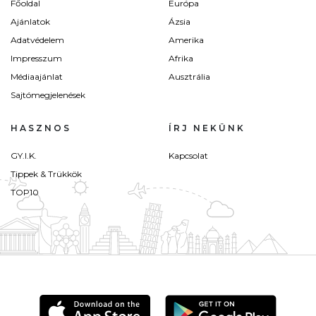
Főoldal
Európa
Ajánlatok
Ázsia
Adatvédelem
Amerika
Impresszum
Afrika
Médiaajánlat
Ausztrália
Sajtómegjelenések
HASZNOS
ÍRJ NEKÜNK
GY.I.K.
Kapcsolat
Tippek & Trükkök
TOP10