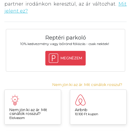
partner irodánkon keresztül, az ár változhat.
Mit
jelent ez?
Reptéri parkoló
10% kedvezmény vagy bőrönd fóliázás - csak nektek!
MEGNÉZEM
Nem jön ki az ár. Mit csinálok rosszul?
Nem jön ki az ár. Mit
Airbnb
csinálok rosszul?
10.100 Ft kupon
Elolvasom