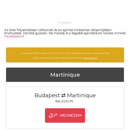
Az árak folyamatosan változnak és az ajánlat kiírásanak időpontjában
érvényesek. Döntsd gyorsan. Ne maradj le a legjobb ajánlatokról, kövess minket
Facebookon
!
Az ajánlat 2767 napja nem frissült. Az árak folyamatosan változhatnak,
ezért célszerű a legfrissebb ajánlatokat
böngészni.
Martinique
Budapest ⇄ Martinique
156.000 Ft
MEGNÉZEM