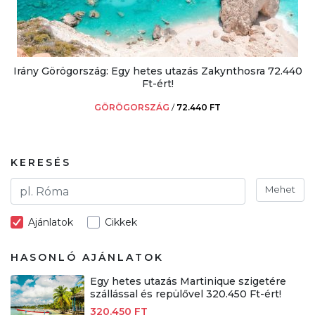
Irány Görögország: Egy hetes utazás Zakynthosra 72.440
Ft-ért!
GÖRÖGORSZÁG
/
72.440 FT
KERESÉS
Mehet
Ajánlatok
Cikkek
HASONLÓ AJÁNLATOK
Egy hetes utazás Martinique szigetére
szállással és repülővel 320.450 Ft-ért!
320.450 FT