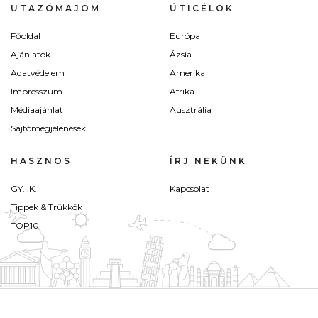
UTAZÓMAJOM
ÚTICÉLOK
Főoldal
Európa
Ajánlatok
Ázsia
Adatvédelem
Amerika
Impresszum
Afrika
Médiaajánlat
Ausztrália
Sajtómegjelenések
HASZNOS
ÍRJ NEKÜNK
GY.I.K.
Kapcsolat
Tippek & Trükkök
TOP10