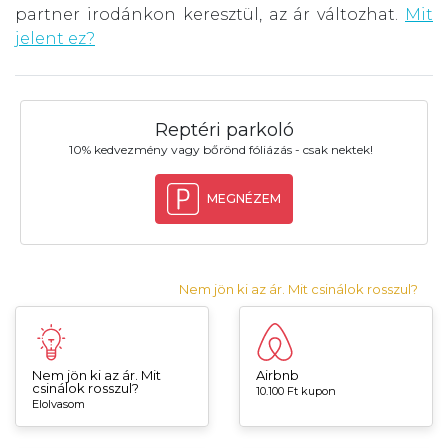
partner irodánkon keresztül, az ár változhat.
Mit
jelent ez?
Reptéri parkoló
10% kedvezmény vagy bőrönd fóliázás - csak nektek!
MEGNÉZEM
Nem jön ki az ár. Mit csinálok rosszul?
Nem jön ki az ár. Mit
Airbnb
csinálok rosszul?
10.100 Ft kupon
Elolvasom