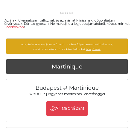
Az árak folyamatosan változnak és az ajánlat kiírásanak időpontjában
érvényesek. Döntsd gyorsan. Ne maradj le a legjobb ajánlatokról, kövess minket
Facebookon
!
Az ajánlat 1894 napja nem frissült. Az árak folyamatosan változhatnak,
ezért célszerű a legfrissebb ajánlatokat
böngészni.
Martinique
Budapest ⇄ Martinique
167.700 Ft | ingyenes módosítási lehetőséggel
MEGNÉZEM