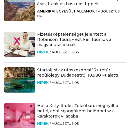
árak, túrák és hasznos tippek
AMERIKAI EGYESÜLT ÁLLAMOK
/
AUGUSZTUS
06.
Fizetésképtelenséget jelentett a
Robinson Tours – ezt kell tudniuk a
magyar utasoknak
HÍREK
/
AUGUSZTUS 05.
Startolj rá az utószezonra! 15+ retúr
repülőjegy Budapestről 18.980 Ft alatt!
HÍREK
/
AUGUSZTUS 05.
Hello Kitty-őrület Tokióban: megnyílt a
hotel, ahol rajongóként beléphetsz a
karakterek világába
HÍREK
/
AUGUSZTUS 05.