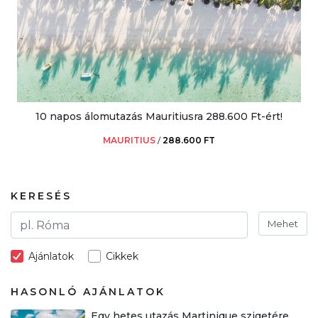
10 napos álomutazás Mauritiusra 288.600 Ft-ért!
MAURITIUS
/
288.600 FT
KERESÉS
Mehet
Ajánlatok
Cikkek
HASONLÓ AJÁNLATOK
Egy hetes utazás Martinique szigetére