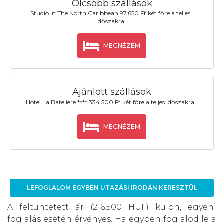
Olcsóbb szállások
Studio In The North Caribbean 97.650 Ft két főre a teljes
időszakra
MEGNÉZEM
Ajánlott szállások
Hotel La Bateliere **** 334.500 Ft két főre a teljes időszakra
MEGNÉZEM
LEFOGLALOM EGYBEN UTAZÁSI IRODÁN KERESZTÜL
A feltüntetett ár (216.500 HUF) külön, egyéni
foglalás esetén érvényes. Ha egyben foglalod le a