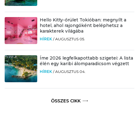
Hello Kitty-őrület Tokióban: megnyílt a
hotel, ahol rajongóként beléphetsz a
karakterek világába
HÍREK
/
AUGUSZTUS 05.
Íme 2026 legfelkapottabb szigetei: A lista
élén egy karibi álomparadicsom végzett
HÍREK
/
AUGUSZTUS 04.
ÖSSZES CIKK