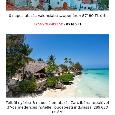
6 napos utazás Valenciába szuper áron 87.180 Ft-ért!
SPANYOLORSZÁG
/
87.180 FT
Télből nyárba: 8 napos álomutazás Zanzibárra repülővel,
3*-os medencés hotellel, budapesti indulással 289.650
Ft-ért!