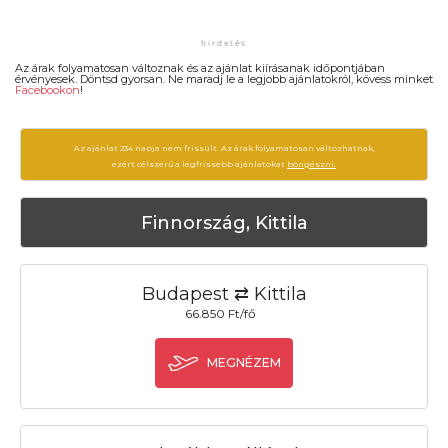
Az árak folyamatosan változnak és az ajánlat kiírásanak időpontjában
érvényesek. Döntsd gyorsan. Ne maradj le a legjobb ajánlatokról, kövess minket
Facebookon
!
Az ajánlat 234 napja nem frissült. Az árak folyamatosan változhatnak,
ezért célszerű a legfrissebb ajánlatokat
böngészni.
Finnország, Kittila
Budapest ⇄ Kittila
66.850 Ft/fő
MEGNÉZEM