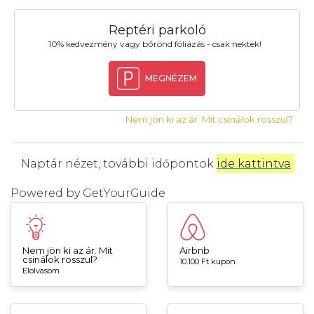
Reptéri parkoló
10% kedvezmény vagy bőrönd fóliázás - csak nektek!
MEGNÉZEM
Nem jön ki az ár. Mit csinálok rosszul?
Naptár nézet, további időpontok
ide kattintva
.
Powered by
GetYourGuide
Nem jön ki az ár. Mit
Airbnb
csinálok rosszul?
10.100 Ft kupon
Elolvasom