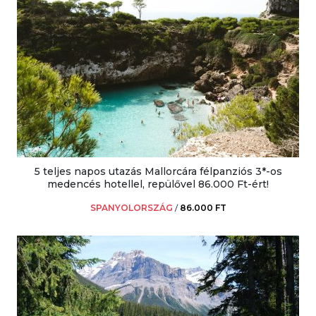
5 teljes napos utazás Mallorcára félpanziós 3*-os
medencés hotellel, repülővel 86.000 Ft-ért!
SPANYOLORSZÁG
/
86.000 FT