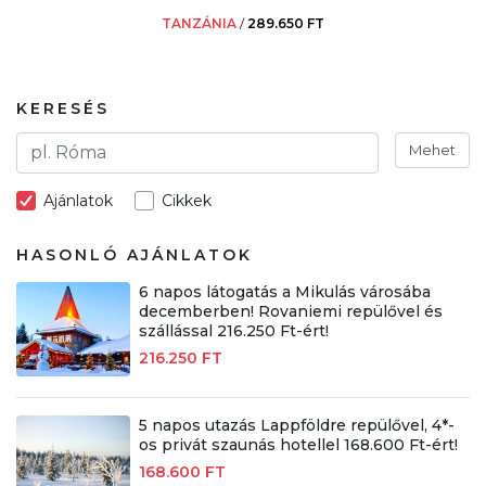
TANZÁNIA
/
289.650 FT
KERESÉS
Mehet
Ajánlatok
Cikkek
HASONLÓ AJÁNLATOK
6 napos látogatás a Mikulás városába
decemberben! Rovaniemi repülővel és
szállással 216.250 Ft-ért!
216.250 FT
5 napos utazás Lappföldre repülővel, 4*-
os privát szaunás hotellel 168.600 Ft-ért!
168.600 FT