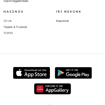
Sajtómegjelenések
HASZNOS
ÍRJ NEKÜNK
GY.I.K.
Kapcsolat
Tippek & Trükkök
TOP10