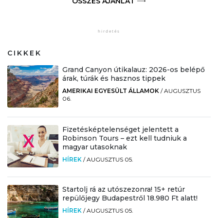
ÖSSZES AJÁNLAT
CIKKEK
Grand Canyon útikalauz: 2026-os belépő
árak, túrák és hasznos tippek
AMERIKAI EGYESÜLT ÁLLAMOK
/
AUGUSZTUS
06.
Fizetésképtelenséget jelentett a
Robinson Tours – ezt kell tudniuk a
magyar utasoknak
HÍREK
/
AUGUSZTUS 05.
Startolj rá az utószezonra! 15+ retúr
repülőjegy Budapestről 18.980 Ft alatt!
HÍREK
/
AUGUSZTUS 05.