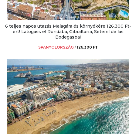
6 teljes napos utazás Malagára és környékére 126.300 Ft-
ért! Látogass el Rondába, Gibraltárra, Setenil de las
Bodegasba!
SPANYOLORSZÁG
/
126.300 FT