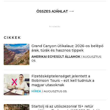
ÖSSZES AJÁNLAT
CIKKEK
Grand Canyon útikalauz: 2026-os belépő
árak, túrák és hasznos tippek
AMERIKAI EGYESÜLT ÁLLAMOK
/
AUGUSZTUS
06.
Fizetésképtelenséget jelentett a
Robinson Tours – ezt kell tudniuk a
magyar utasoknak
HÍREK
/
AUGUSZTUS 05.
Startolj rá az utószezonra! 15+ retúr