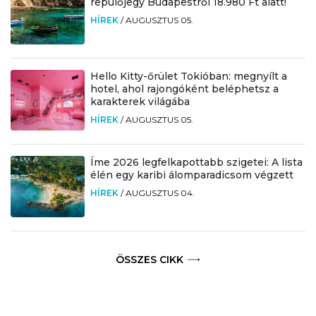
repülőjegy Budapestről 18.980 Ft alatt!
HÍREK
/
AUGUSZTUS 05.
Hello Kitty-őrület Tokióban: megnyílt a
hotel, ahol rajongóként beléphetsz a
karakterek világába
HÍREK
/
AUGUSZTUS 05.
Íme 2026 legfelkapottabb szigetei: A lista
élén egy karibi álomparadicsom végzett
HÍREK
/
AUGUSZTUS 04.
ÖSSZES CIKK