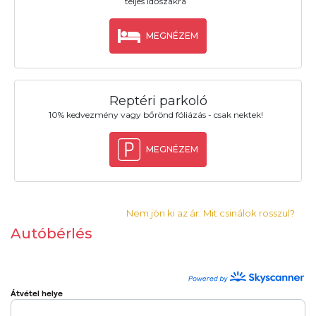
teljes időszakra
MEGNÉZEM
Reptéri parkoló
10% kedvezmény vagy bőrönd fóliázás - csak nektek!
MEGNÉZEM
Nem jön ki az ár. Mit csinálok rosszul?
Autóbérlés