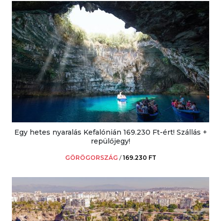
Egy hetes nyaralás Kefalónián 169.230 Ft-ért! Szállás +
repülőjegy!
GÖRÖGORSZÁG
/
169.230 FT