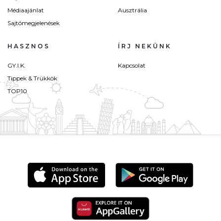
Médiaajánlat
Ausztrália
Sajtómegjelenések
HASZNOS
ÍRJ NEKÜNK
GY.I.K.
Kapcsolat
Tippek & Trükkök
TOP10