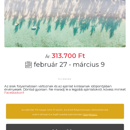
313.700
Ft
Ár:
február 27 - március 9
Az árak folyamatosan változnak és az ajánlat kiírásanak időpontjában
érvényesek. Döntsd gyorsan. Ne maradj le a legjobb ajánlatokról, kövess minket
Facebookon
!
Az ajánlat 712 napja nem frissült. Az árak folyamatosan változhatnak,
ezért célszerű a legfrissebb ajánlatokat
böngészni.