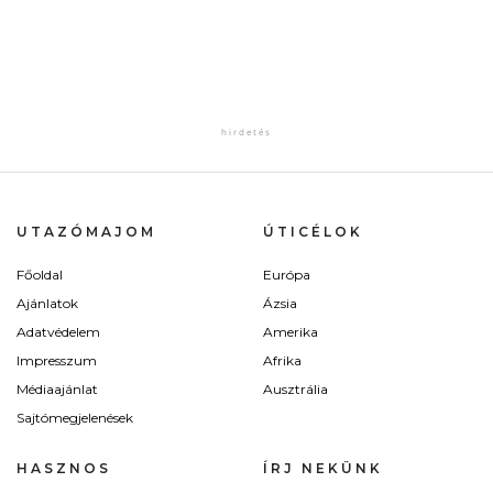
UTAZÓMAJOM
ÚTICÉLOK
Főoldal
Európa
Ajánlatok
Ázsia
Adatvédelem
Amerika
Impresszum
Afrika
Médiaajánlat
Ausztrália
Sajtómegjelenések
HASZNOS
ÍRJ NEKÜNK