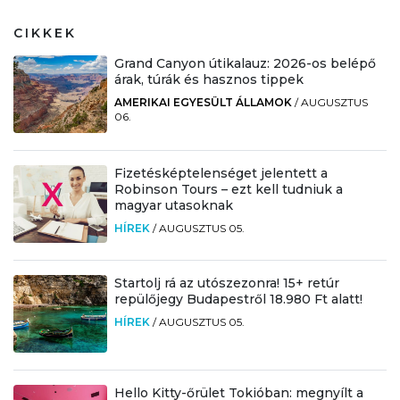
CIKKEK
Grand Canyon útikalauz: 2026-os belépő
árak, túrák és hasznos tippek
AMERIKAI EGYESÜLT ÁLLAMOK
/
AUGUSZTUS
06.
Fizetésképtelenséget jelentett a
Robinson Tours – ezt kell tudniuk a
magyar utasoknak
HÍREK
/
AUGUSZTUS 05.
Startolj rá az utószezonra! 15+ retúr
repülőjegy Budapestről 18.980 Ft alatt!
HÍREK
/
AUGUSZTUS 05.
Hello Kitty-őrület Tokióban: megnyílt a