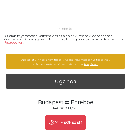
Az árak folyamatosan változnak és az ajánlat kiírásanak időpontjában
érvényesek. Döntsd gyorsan. Ne maradj le a legjobb ajánlatokról, kövess minket
Facebookon
!
Az ajánlat 844 napja nem frissült. Az árak folyamatosan változhatnak,
ezért célszerű a legfrissebb ajánlatokat
böngészni.
Uganda
Budapest ⇄ Entebbe
144.000 Ft/fő
MEGNÉZEM