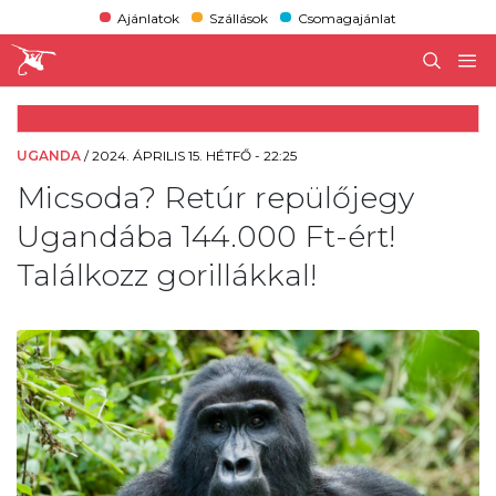
Ajánlatok
Szállások
Csomagajánlat
UGANDA
/
2024. ÁPRILIS 15. HÉTFŐ - 22:25
Micsoda? Retúr repülőjegy
Ugandába 144.000 Ft-ért!
Találkozz gorillákkal!