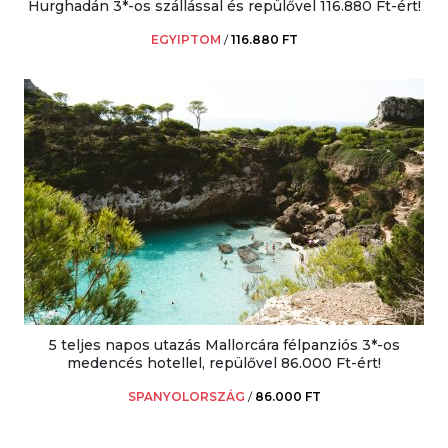
Hurghadán 3*-os szállással és repülővel 116.880 Ft-ért!
EGYIPTOM
/
116.880 FT
5 teljes napos utazás Mallorcára félpanziós 3*-os
medencés hotellel, repülővel 86.000 Ft-ért!
SPANYOLORSZÁG
/
86.000 FT