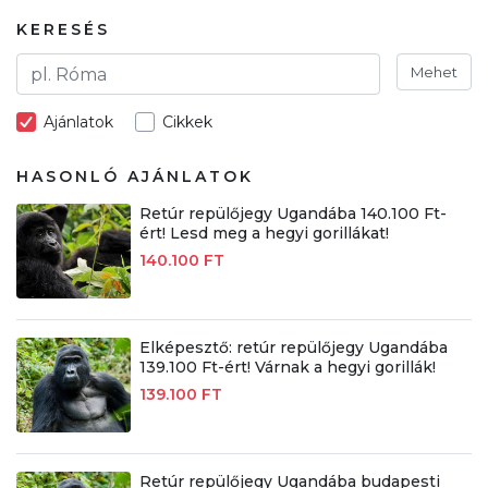
KERESÉS
Mehet
Ajánlatok
Cikkek
HASONLÓ AJÁNLATOK
Retúr repülőjegy Ugandába 140.100 Ft-
ért! Lesd meg a hegyi gorillákat!
140.100 FT
Elképesztő: retúr repülőjegy Ugandába
139.100 Ft-ért! Várnak a hegyi gorillák!
139.100 FT
Retúr repülőjegy Ugandába budapesti