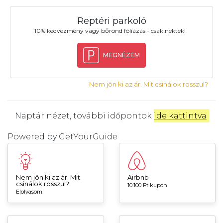
Reptéri parkoló
10% kedvezmény vagy bőrönd fóliázás - csak nektek!
MEGNÉZEM
Nem jön ki az ár. Mit csinálok rosszul?
Naptár nézet, további időpontok
ide kattintva
.
Powered by
GetYourGuide
Nem jön ki az ár. Mit
Airbnb
csinálok rosszul?
10.100 Ft kupon
Elolvasom