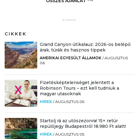
ÖSSZES AJÁNLAT
CIKKEK
Grand Canyon útikalauz: 2026-os belépő
árak, túrák és hasznos tippek
AMERIKAI EGYESÜLT ÁLLAMOK
/
AUGUSZTUS
06.
Fizetésképtelenséget jelentett a
Robinson Tours – ezt kell tudniuk a
magyar utasoknak
HÍREK
/
AUGUSZTUS 05.
Startolj rá az utószezonra! 15+ retúr
repülőjegy Budapestről 18.980 Ft alatt!
HÍREK
/
AUGUSZTUS 05.