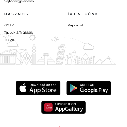
Sajtómegjelenések
HASZNOS
ÍRJ NEKÜNK
GY.I.K.
Kapcsolat
Tippek & Trükkök
TOP10