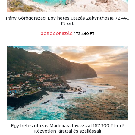
Irány Görögország: Egy hetes utazás Zakynthosra 72.440
Ft-ért!
GÖRÖGORSZÁG
/
72.440 FT
Egy hetes utazás Madeirára tavasszal 167.300 Ft-ért!
Közvetlen járattal és szállással!