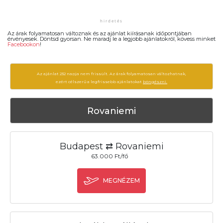
Az árak folyamatosan változnak és az ajánlat kiírásanak időpontjában
érvényesek. Döntsd gyorsan. Ne maradj le a legjobb ajánlatokról, kövess minket
Facebookon
!
Az ajánlat 232 napja nem frissült. Az árak folyamatosan változhatnak,
ezért célszerű a legfrissebb ajánlatokat
böngészni.
Rovaniemi
Budapest ⇄ Rovaniemi
63.000 Ft/fő
MEGNÉZEM