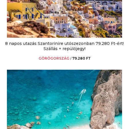
8 napos utazás Szantorinire utószezonban 79.280 Ft-ért!
Szállás + repülőjegy!
GÖRÖGORSZÁG
/
79.280 FT