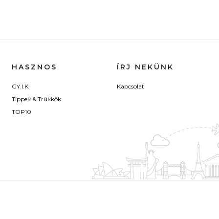
HASZNOS
ÍRJ NEKÜNK
GY.I.K.
Kapcsolat
Tippek & Trükkök
TOP10