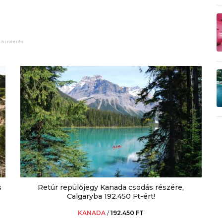
s
Retúr repülőjegy Kanada csodás részére,
Calgaryba 192.450 Ft-ért!
KANADA
/
192.450 FT