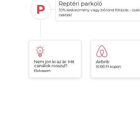
Reptéri parkoló
P
10% kedvezmény vagy bőrönd fóliázás - csak
nektek!
Nem jön ki az ár. Mit
Airbnb
csinálok rosszul?
10.100 Ft kupon
Elolvasom