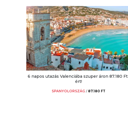
6 napos utazás Valenciába szuper áron 87.180 Ft
ért!
SPANYOLORSZÁG
/
87.180 FT