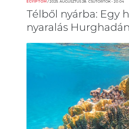
EGYIPTOM
/
2025. AUGUSZTUS 28. CSÜTÖRTÖK - 20:04
Télből nyárba: Egy h
nyaralás Hurghadán 