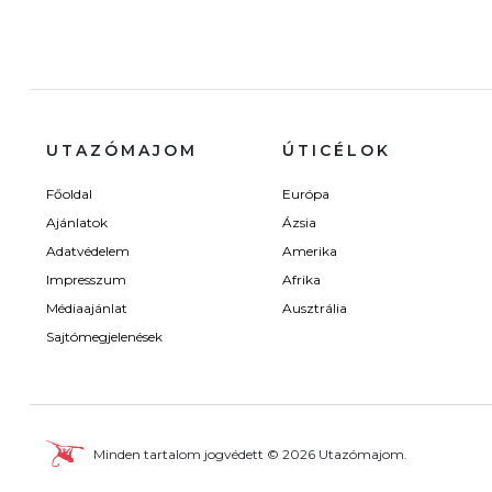
UTAZÓMAJOM
ÚTICÉLOK
Főoldal
Európa
Ajánlatok
Ázsia
Adatvédelem
Amerika
Impresszum
Afrika
Médiaajánlat
Ausztrália
Sajtómegjelenések
Minden tartalom jogvédett © 2026 Utazómajom.