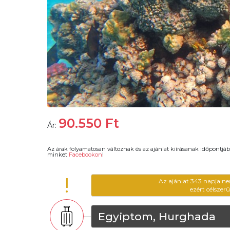
90.550
Ft
Ár:
Az árak folyamatosan változnak és az ajánlat kiírásanak időpontjáb
minket
Facebookon
!
!
Az ajánlat 343 napja ne
ezért célszer
Egyiptom, Hurghada