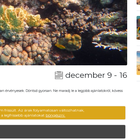
december 9 - 16
an érvényesek. Döntsd gyorsan. Ne maradj le a legjobb ajánlatokról, kövess
m frissült. Az árak folyamatosan változhatnak,
ű a legfrissebb ajánlatokat
böngészni.