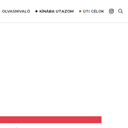
OLVASNIVALÓ
KÍNÁBA UTAZOM
ÚTI CÉLOK
Top 10 látnivalók térképpel
Európa
Tudnivalók az ajánlatok lefoglalásához
Ázsia
Tippek & Trükkök
Amerika
Utazómajom – CitySIM kártya a világutazóknak
Afrika
Interjú
Ausztrália
Élménybeszámolók
Szállodalátogatás
Sajtómegjelenések