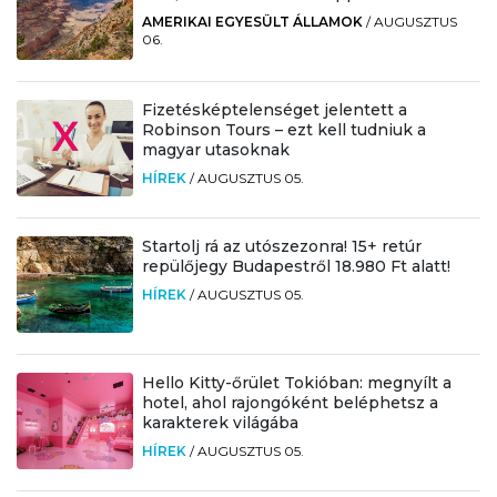
AMERIKAI EGYESÜLT ÁLLAMOK
/
AUGUSZTUS
06.
Fizetésképtelenséget jelentett a
Robinson Tours – ezt kell tudniuk a
magyar utasoknak
HÍREK
/
AUGUSZTUS 05.
Startolj rá az utószezonra! 15+ retúr
repülőjegy Budapestről 18.980 Ft alatt!
HÍREK
/
AUGUSZTUS 05.
Hello Kitty-őrület Tokióban: megnyílt a
hotel, ahol rajongóként beléphetsz a
karakterek világába
HÍREK
/
AUGUSZTUS 05.