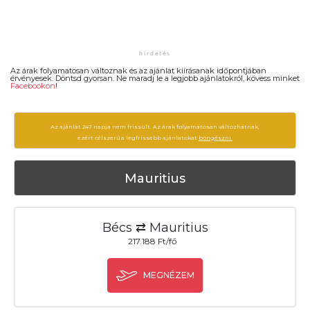
Az árak folyamatosan változnak és az ajánlat kiírásanak időpontjában
érvényesek. Döntsd gyorsan. Ne maradj le a legjobb ajánlatokról, kövess minket
Facebookon
!
Az ajánlat 247 napja nem frissült. Az árak folyamatosan változhatnak,
ezért célszerű a legfrissebb ajánlatokat
böngészni.
Mauritius
Bécs ⇄ Mauritius
217.188 Ft/fő
MEGNÉZEM