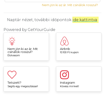
Nem jön ki az ár. Mit csinálok rosszul?
Naptár nézet, további időpontok
ide kattintva
.
Powered by
GetYourGuide
Nem jön ki az ár. Mit
Airbnb
csinálok rosszul?
10.100 Ft kupon
Elolvasom
Tetszett?
Instagram
Segíts egy megosztással!
Kövess minket!