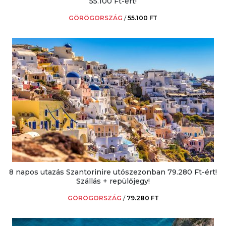
55.100 Ft-ért!
GÖRÖGORSZÁG
/
55.100 FT
8 napos utazás Szantorinire utószezonban 79.280 Ft-ért!
Szállás + repülőjegy!
GÖRÖGORSZÁG
/
79.280 FT