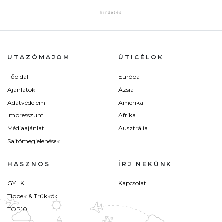
UTAZÓMAJOM
ÚTICÉLOK
Főoldal
Európa
Ajánlatok
Ázsia
Adatvédelem
Amerika
Impresszum
Afrika
Médiaajánlat
Ausztrália
Sajtómegjelenések
HASZNOS
ÍRJ NEKÜNK
GY.I.K.
Kapcsolat
Tippek & Trükkök
TOP10