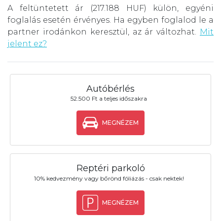
A feltüntetett ár (217.188 HUF) külön, egyéni
foglalás esetén érvényes. Ha egyben foglalod le a
partner irodánkon keresztül, az ár változhat.
Mit
jelent ez?
Autóbérlés
52.500 Ft a teljes időszakra
MEGNÉZEM
Reptéri parkoló
10% kedvezmény vagy bőrönd fóliázás - csak nektek!
MEGNÉZEM