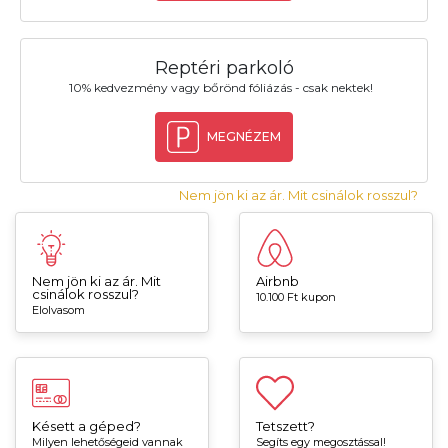
Reptéri parkoló
10% kedvezmény vagy bőrönd fóliázás - csak nektek!
MEGNÉZEM
Nem jön ki az ár. Mit csinálok rosszul?
Nem jön ki az ár. Mit
Airbnb
csinálok rosszul?
10.100 Ft kupon
Elolvasom
Késett a géped?
Tetszett?
Milyen lehetőségeid vannak
Segíts egy megosztással!