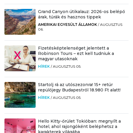
Grand Canyon útikalauz: 2026-os belépő
árak, túrák és hasznos tippek
AMERIKAI EGYESÜLT ÁLLAMOK
/
AUGUSZTUS
06.
Fizetésképtelenséget jelentett a
Robinson Tours – ezt kell tudniuk a
magyar utasoknak
HÍREK
/
AUGUSZTUS 05.
Startolj rá az utószezonra! 15+ retúr
repülőjegy Budapestről 18.980 Ft alatt!
HÍREK
/
AUGUSZTUS 05.
Hello Kitty-őrület Tokióban: megnyílt a
hotel, ahol rajongóként beléphetsz a
karakterek világába