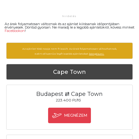
Az árak folyamatosan változnak és az ajánlat kiírásanak időpontjában
érvényesek. Döntsd gyorsan. Ne maradj le a legjobb ajánlatokról, kövess minket
Facebookon
!
Az ajánlat 1045 napja nem frissült. Az árak folyamatosan változhatnak,
ezért célszerű a legfrissebb ajánlatokat
böngészni.
Cape Town
Budapest ⇄ Cape Town
223.400 Ft/fő
MEGNÉZEM