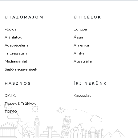
UTAZÓMAJOM
ÚTICÉLOK
Főoldal
Európa
Ajánlatok
Ázsia
Adatvédelem
Amerika
Impresszum
Afrika
Médiaajánlat
Ausztrália
Sajtómegjelenések
HASZNOS
ÍRJ NEKÜNK
GY.I.K.
Kapcsolat
Tippek & Trükkök
TOP10