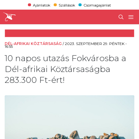
Ajánlatok
Szállások
Csomagajánlat
DÉL-AFRIKAI KÖZTÁRSASÁG
/
2023. SZEPTEMBER 29. PÉNTEK -
16:55
10 napos utazás Fokvárosba a
Dél-afrikai Köztársaságba
283.300 Ft-ért!