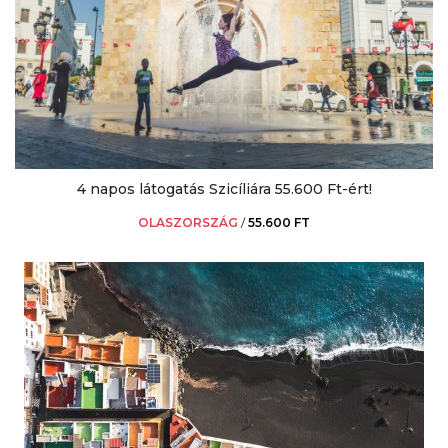
4 napos látogatás Szicíliára 55.600 Ft-ért!
OLASZORSZÁG
/
55.600 FT