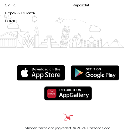
GY.I.K.
Kapcsolat
Tippek & Trükkök
TOP10
Minden tartalom jogvédett © 2026 Utazómajom.