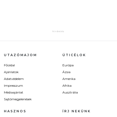
UTAZÓMAJOM
ÚTICÉLOK
Főoldal
Európa
Ajánlatok
Ázsia
Adatvédelem
Amerika
Impresszum
Afrika
Médiaajánlat
Ausztrália
Sajtómegjelenések
HASZNOS
ÍRJ NEKÜNK