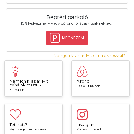
Reptéri parkoló
10% kedvezmény vagy bőrönd fóliázás - csak nektek!
MEGNÉZEM
Nem jön ki az ár. Mit csinálok rosszul?
Nem jön ki az ár. Mit
Airbnb
csinálok rosszul?
10.100 Ft kupon
Elolvasom
Tetszett?
Instagram
Segíts egy megosztással!
Kövess minket!