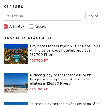
KERESÉS
Mehet
Ajánlatok
Cikkek
HASONLÓ AJÁNLATOK
Egy hetes utazás nyáron Tunéziába 5*-os
All Inclusive luxus hotellel, repülővel
167.700 Ft-ért!
167.700 FT
Ritkaság: egy hetes utazás a tunéziai
tengerpartra repülővel, All Inclusive
ellátással 126.100 Ft-ért!
126.100 FT
Tunézia: Egy hetes utazás Djerbába 5*-os