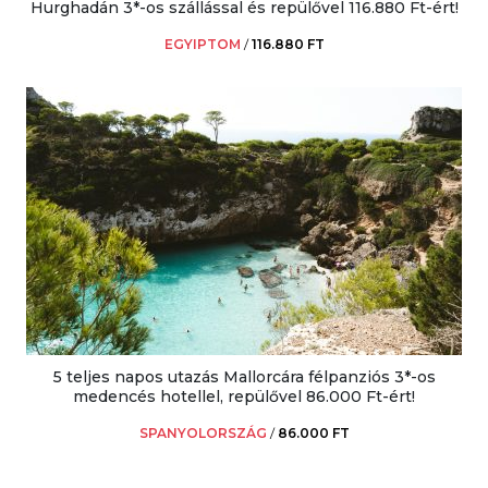
Hurghadán 3*-os szállással és repülővel 116.880 Ft-ért!
EGYIPTOM
/
116.880 FT
5 teljes napos utazás Mallorcára félpanziós 3*-os
medencés hotellel, repülővel 86.000 Ft-ért!
SPANYOLORSZÁG
/
86.000 FT