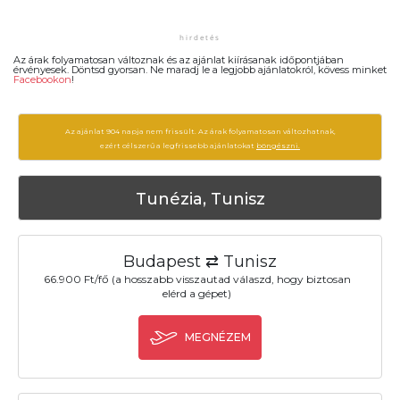
Az árak folyamatosan változnak és az ajánlat kiírásanak időpontjában
érvényesek. Döntsd gyorsan. Ne maradj le a legjobb ajánlatokról, kövess minket
Facebookon
!
Az ajánlat 904 napja nem frissült. Az árak folyamatosan változhatnak,
ezért célszerű a legfrissebb ajánlatokat
böngészni.
Tunézia, Tunisz
Budapest ⇄ Tunisz
66.900 Ft/fő (a hosszabb visszautad válaszd, hogy biztosan
elérd a gépet)
MEGNÉZEM