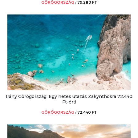
GÖRÖGORSZÁG
/
79.280 FT
Irány Görögország: Egy hetes utazás Zakynthosra 72.440
Ft-ért!
GÖRÖGORSZÁG
/
72.440 FT