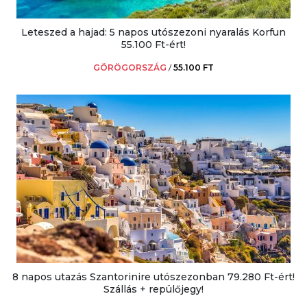
Leteszed a hajad: 5 napos utószezoni nyaralás Korfun
55.100 Ft-ért!
GÖRÖGORSZÁG
/
55.100 FT
8 napos utazás Szantorinire utószezonban 79.280 Ft-ért!
Szállás + repülőjegy!