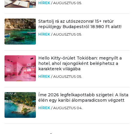
HÍREK
/
AUGUSZTUS 05.
Startolj rá az utószezonra! 15+ retúr
repülőjegy Budapestről 18.980 Ft alatt!
HÍREK
/
AUGUSZTUS 05.
Hello Kitty-őrület Tokióban: megnyílt a
hotel, ahol rajongóként beléphetsz a
karakterek világába
HÍREK
/
AUGUSZTUS 05.
Íme 2026 legfelkapottabb szigetei: A lista
élén egy karibi álomparadicsom végzett
HÍREK
/
AUGUSZTUS 04.