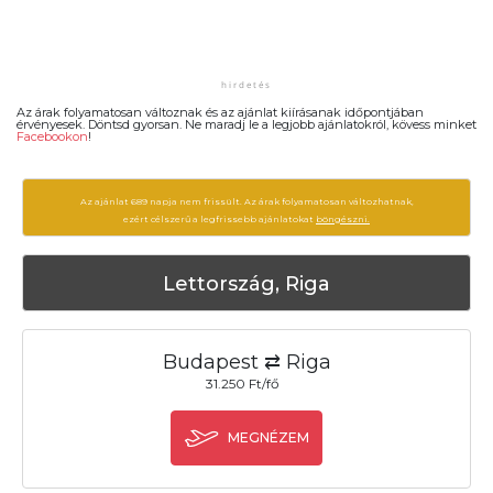
Az árak folyamatosan változnak és az ajánlat kiírásanak időpontjában
érvényesek. Döntsd gyorsan. Ne maradj le a legjobb ajánlatokról, kövess minket
Facebookon
!
Az ajánlat 689 napja nem frissült. Az árak folyamatosan változhatnak,
ezért célszerű a legfrissebb ajánlatokat
böngészni.
Lettország, Riga
Budapest ⇄ Riga
31.250 Ft/fő
MEGNÉZEM