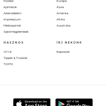
Főoldal
Európa
Ajánlatok
Ázsia
Adatvédelem
Amerika
Impresszum
Afrika
Médiaajánlat
Ausztrália
Sajtómegjelenések
HASZNOS
ÍRJ NEKÜNK
GY.I.K.
Kapcsolat
Tippek & Trükkök
TOP10