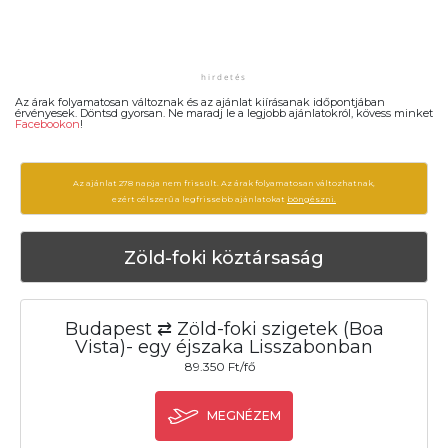
Az árak folyamatosan változnak és az ajánlat kiírásanak időpontjában
érvényesek. Döntsd gyorsan. Ne maradj le a legjobb ajánlatokról, kövess minket
Facebookon
!
Az ajánlat 278 napja nem frissült. Az árak folyamatosan változhatnak,
ezért célszerű a legfrissebb ajánlatokat
böngészni.
Zöld-foki köztársaság
Budapest ⇄ Zöld-foki szigetek (Boa
Vista)- egy éjszaka Lisszabonban
89.350 Ft/fő
MEGNÉZEM