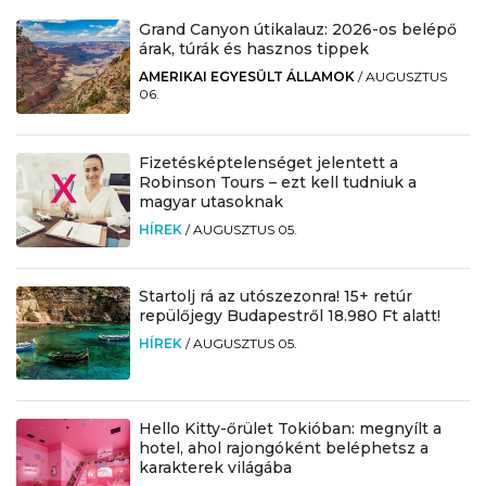
Grand Canyon útikalauz: 2026-os belépő
árak, túrák és hasznos tippek
AMERIKAI EGYESÜLT ÁLLAMOK
/
AUGUSZTUS
06.
Fizetésképtelenséget jelentett a
Robinson Tours – ezt kell tudniuk a
magyar utasoknak
HÍREK
/
AUGUSZTUS 05.
Startolj rá az utószezonra! 15+ retúr
repülőjegy Budapestről 18.980 Ft alatt!
HÍREK
/
AUGUSZTUS 05.
Hello Kitty-őrület Tokióban: megnyílt a
hotel, ahol rajongóként beléphetsz a
karakterek világába