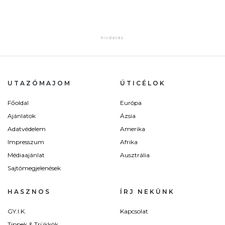
UTAZÓMAJOM
ÚTICÉLOK
Főoldal
Európa
Ajánlatok
Ázsia
Adatvédelem
Amerika
Impresszum
Afrika
Médiaajánlat
Ausztrália
Sajtómegjelenések
HASZNOS
ÍRJ NEKÜNK
GY.I.K.
Kapcsolat
Tippek & Trükkök