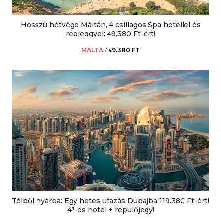
Hosszú hétvége Máltán, 4 csillagos Spa hotellel és
repjeggyel: 49.380 Ft-ért!
MÁLTA
/
49.380 FT
Télből nyárba: Egy hetes utazás Dubajba 119.380 Ft-ért!
4*-os hotel + repülőjegy!