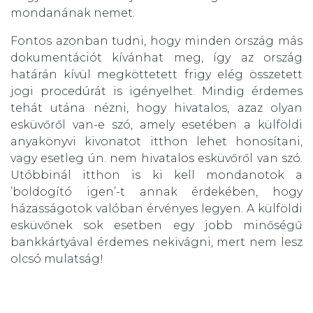
mondanának nemet.
Fontos azonban tudni, hogy minden ország más
dokumentációt kívánhat meg, így az ország
határán kívül megköttetett frigy elég összetett
jogi procedúrát is igényelhet. Mindig érdemes
tehát utána nézni, hogy hivatalos, azaz olyan
esküvőről van-e szó, amely esetében a külföldi
anyakönyvi kivonatot itthon lehet honosítani,
vagy esetleg ún. nem hivatalos esküvőről van szó.
Utóbbinál itthon is ki kell mondanotok a
’boldogító igen’-t annak érdekében, hogy
házasságotok valóban érvényes legyen. A külföldi
esküvőnek sok esetben egy jobb minőségű
bankkártyával érdemes nekivágni, mert nem lesz
olcsó mulatság!