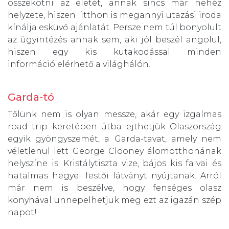
összekötni az életét, annak sincs már nehéz
helyzete, hiszen itthon is megannyi utazási iroda
kínálja esküvő ajánlatát. Persze nem túl bonyolult
az ügyintézés annak sem, aki jól beszél angolul,
hiszen egy kis kutakodással minden
információ elérhető a világhálón.
Garda-tó
Tőlünk nem is olyan messze, akár egy izgalmas
road trip keretében útba ejthetjük Olaszország
egyik gyöngyszemét, a Garda-tavat, amely nem
véletlenül lett George Clooney álomotthonának
helyszíne is. Kristálytiszta vize, bájos kis falvai és
hatalmas hegyei festői látványt nyújtanak. Arról
már nem is beszélve, hogy fenséges olasz
konyhával ünnepelhetjük meg ezt az igazán szép
napot!