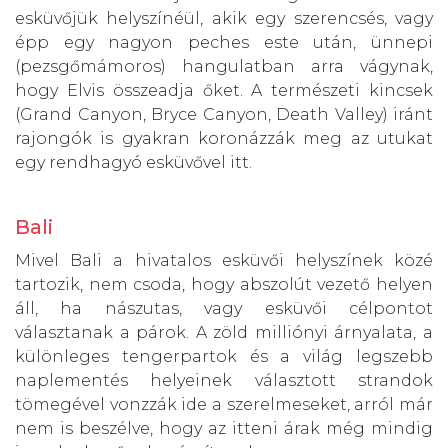
esküvőjük helyszínéül, akik egy szerencsés, vagy
épp egy nagyon peches este után, ünnepi
(pezsgőmámoros) hangulatban arra vágynak,
hogy Elvis összeadja őket. A természeti kincsek
(Grand Canyon, Bryce Canyon, Death Valley) iránt
rajongók is gyakran koronázzák meg az utukat
egy rendhagyó esküvővel itt.
Bali
Mivel Bali a hivatalos esküvői helyszínek közé
tartozik, nem csoda, hogy abszolút vezető helyen
áll, ha nászutas, vagy esküvői célpontot
választanak a párok. A zöld milliónyi árnyalata, a
különleges tengerpartok és a világ legszebb
naplementés helyeinek választott strandok
tömegével vonzzák ide a szerelmeseket, arról már
nem is beszélve, hogy az itteni árak még mindig