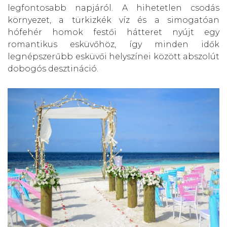
legfontosabb napjáról. A hihetetlen csodás
környezet, a türkizkék víz és a simogatóan
hófehér homok festői hátteret nyújt egy
romantikus esküvőhöz, így minden idők
legnépszerűbb esküvői helyszínei között abszolút
dobogós desztináció.