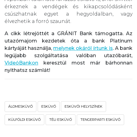
érkeznek a vendégek és kikapcsolódásként
csúszhatnak egyet a hegyoldalban, vagy
élvezhetik a forró szaunát.
A cikk létrejöttét a GRÁNIT Bank támogatta. Az
utazómajom kezdetek óta a bank Platinum
kártyáját használja,
melynek okáról írtunk is
. A bank
legújabb szolgáltatása valóban utazóbarát,
VideóBankon
keresztül most már bárhonnan
nyithatsz számlát!
ÁLOMESKÜVŐ
ESKÜVŐ
ESKÜVŐI HELYSZÍNEK
KÜLFÖLDI ESKÜVŐ
TÉLI ESKÜVŐ
TENGERPARTI ESKÜVŐ