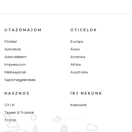
UTAZÓMAJOM
ÚTICÉLOK
Főoldal
Európa
Ajánlatok
Ázsia
Adatvédelem
Amerika
Impresszum
Afrika
Médiaajánlat
Ausztrália
Sajtómegjelenések
HASZNOS
ÍRJ NEKÜNK
GY.I.K.
Kapcsolat
Tippek & Trükkök
TOP10