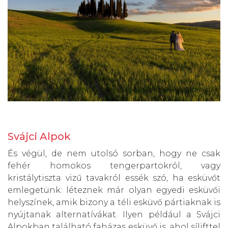
Svájci Alpok
És végül, de nem utolsó sorban, hogy ne csak
fehér homokos tengerpartokról, vagy
kristálytiszta vizű tavakról essék szó, ha esküvőt
emlegetünk: léteznek már olyan egyedi esküvői
helyszínek, amik bizony a téli esküvő pártiaknak is
nyújtanak alternatívákat. Ilyen például a Svájci
Alpokban található faházas esküvő is, ahol sílifttel