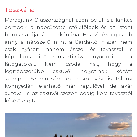
Toszkána
Maradjunk Olaszországnál, azon belül is a lankás
dombok, a napsütötte szőlőföldek és az isteni
borok hazájánál: Toszkánánál. Ez a vidék legalább
annyira népszerű, mint a Garda-tó, hiszen nem
csak nyáron, hanem ősszel és tavasszal is
képeslapra illő romantikával nyűgözi le a
látogatókat. Nem csoda hát, hogy a
legnépszerűbb esküvői helyszínek között
szerepel. Szerencsére ez a környék is tőlünk
könnyedén elérhető már repülővel, de akár
autóval is, az esküvői szezon pedig kora tavasztól
késő őszig tart.