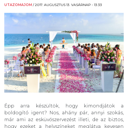
UTAZOMAJOM
/
2017. AUGUSZTUS 13. VASÁRNAP - 13:33
Épp arra készültök, hogy kimondjátok a
boldogító igent? Nos, ahány pár, annyi szokás,
már ami az esküvőszervezést illeti, de az biztos,
hogy ezeket a helyszíneket meglátva kevesen