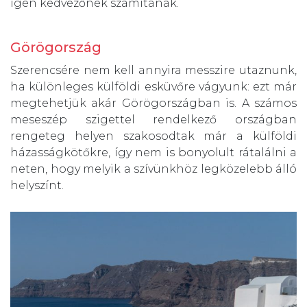
igen kedvezőnek számítanak.
Görögország
Szerencsére nem kell annyira messzire utaznunk,
ha különleges külföldi esküvőre vágyunk: ezt már
megtehetjük akár Görögországban is. A számos
meseszép szigettel rendelkező országban
rengeteg helyen szakosodtak már a külföldi
házasságkötőkre, így nem is bonyolult rátalálni a
neten, hogy melyik a szívünkhöz legközelebb álló
helyszínt.