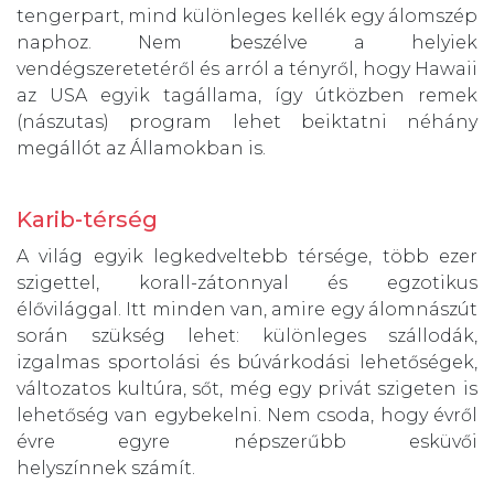
tengerpart, mind különleges kellék egy álomszép
naphoz. Nem beszélve a helyiek
vendégszeretetéről és arról a tényről, hogy Hawaii
az USA egyik tagállama, így útközben remek
(nászutas) program lehet beiktatni néhány
megállót az Államokban is.
Karib-térség
A világ egyik legkedveltebb térsége, több ezer
szigettel, korall-zátonnyal és egzotikus
élővilággal. Itt minden van, amire egy álomnászút
során szükség lehet: különleges szállodák,
izgalmas sportolási és búvárkodási lehetőségek,
változatos kultúra, sőt, még egy privát szigeten is
lehetőség van egybekelni. Nem csoda, hogy évről
évre egyre népszerűbb esküvői
helyszínnek számít.