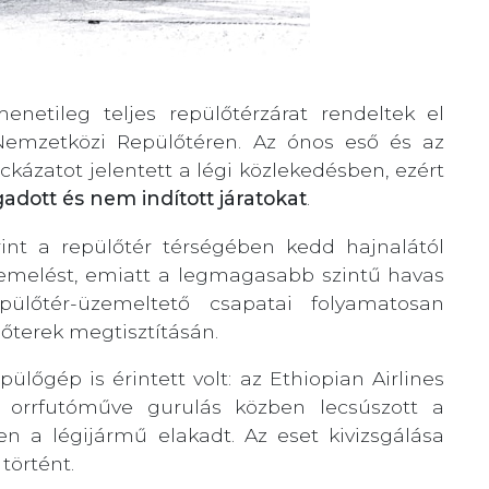
menetileg teljes repülőtérzárat rendeltek el
 Nemzetközi Repülőtéren. Az ónos eső és az
kázatot jelentett a légi közlekedésben, ezért
gadott és nem indított járatokat
.
rint a repülőtér térségében kedd hajnalától
zemelést, emiatt a legmagasabb szintű havas
epülőtér-üzemeltető csapatai folyamatosan
lőterek megtisztításán.
pülőgép is érintett volt: az Ethiopian Airlines
 orrfutóműve gurulás közben lecsúszott a
en a légijármű elakadt. Az eset kivizsgálása
történt.