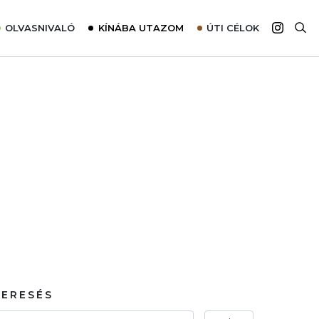
OLVASNIVALÓ
KÍNÁBA UTAZOM
ÚTI CÉLOK
Top 10 látnivalók térképpel
Európa
Tudnivalók az ajánlatok lefoglalásához
Ázsia
Tippek & Trükkök
Amerika
Utazómajom – CitySIM kártya a világutazóknak
Afrika
Interjú
Ausztrália
Élménybeszámolók
Szállodalátogatás
Sajtómegjelenések
KERESÉS