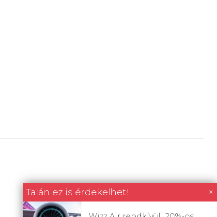
Talán ez is érdekelhet!
×
Wizz Air rendkívüli 20%-os