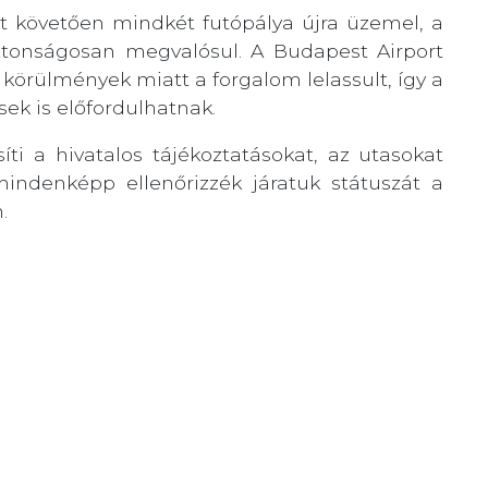
zt követően mindkét futópálya újra üzemel, a
iztonságosan megvalósul. A Budapest Airport
 körülmények miatt a forgalom lelassult, így a
sek is előfordulhatnak.
íti a hivatalos tájékoztatásokat, az utasokat
mindenképp ellenőrizzék járatuk státuszát a
.