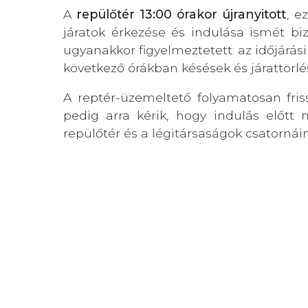
A
repülőtér 13:00 órakor újranyitott
, e
járatok érkezése és indulása ismét b
ugyanakkor figyelmeztetett: az időjárási
következő órákban késések és járattörlé
A reptér-üzemeltető folyamatosan friss
pedig arra kérik, hogy indulás előtt 
repülőtér és a légitársaságok csatornáin