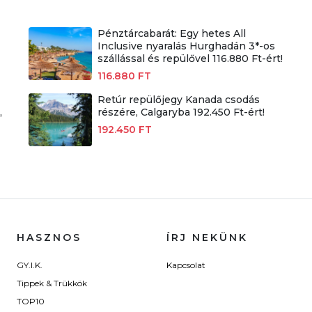
Pénztárcabarát: Egy hetes All
Inclusive nyaralás Hurghadán 3*-os
szállással és repülővel 116.880 Ft-ért!
116.880 FT
Retúr repülőjegy Kanada csodás
,
részére, Calgaryba 192.450 Ft-ért!
192.450 FT
HASZNOS
ÍRJ NEKÜNK
GY.I.K.
Kapcsolat
Tippek & Trükkök
TOP10