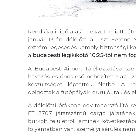
Rendkívüli időjárási helyzet miatt át
január 13-án délelőtt a Liszt Ferenc
extrém jegesedés komoly biztonsági koc
a
budapesti légikikötő 10:25-től nem fo
A Budapest Airport tájékoztatása sze
havazás és ónos eső nehezítette az ü
készültséget léptették életbe. A r
dolgoztak a futópályák, gurulóutak és e
A délelőtti órákban egy teherszállító re
ETH3707 járatszámú cargo járatának
burkolt felületről, aminek következtéb
folyamatban van, személyi sérülés nem 