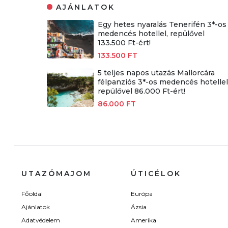
AJÁNLATOK
Egy hetes nyaralás Tenerifén 3*-os
medencés hotellel, repülővel
133.500 Ft-ért!
133.500 FT
5 teljes napos utazás Mallorcára
félpanziós 3*-os medencés hotellel
repülővel 86.000 Ft-ért!
86.000 FT
UTAZÓMAJOM
ÚTICÉLOK
Főoldal
Európa
Ajánlatok
Ázsia
Adatvédelem
Amerika