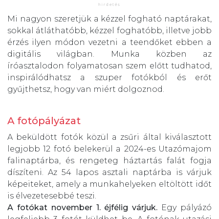
Mi nagyon szeretjük a kézzel fogható naptárakat,
sokkal átláthatóbb, kézzel foghatóbb, illetve jobb
érzés ilyen módon vezetni a teendőket ebben a
digitális világban. Munka közben az
íróasztalodon folyamatosan szem előtt tudhatod,
inspirálódhatsz a szuper fotókból és erőt
gyűjthetsz, hogy van miért dolgoznod.
A fotópályázat
A beküldött fotók közül a zsűri által kiválasztott
legjobb 12 fotó belekerül a 2024-es Utazómajom
falinaptárba, és rengeteg háztartás falát fogja
díszíteni. Az 54 lapos asztali naptárba is várjuk
képeiteket, amely a munkahelyeken eltöltött időt
is élvezetesebbé teszi.
A fotókat november 1. éjfélig várjuk.
Egy pályázó