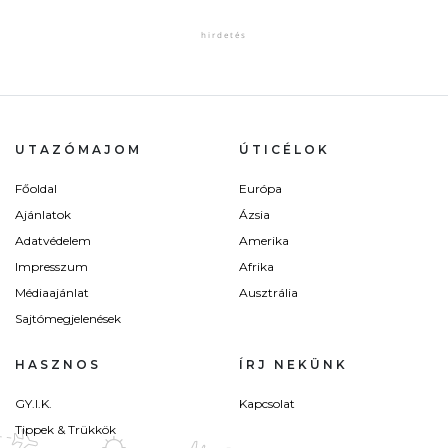
UTAZÓMAJOM
ÚTICÉLOK
Főoldal
Európa
Ajánlatok
Ázsia
Adatvédelem
Amerika
Impresszum
Afrika
Médiaajánlat
Ausztrália
Sajtómegjelenések
HASZNOS
ÍRJ NEKÜNK
GY.I.K.
Kapcsolat
Tippek & Trükkök