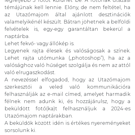
legfeljebb 3 fotót küldhet be. A fotónak utazási
témájúnak kell lennie. Előny, de nem feltétel, ha
az Utazómajom által ajánlott desztinációk
valamelyikénél készült. Bátran jöhetnek a belföldi
felvételek is, egy-egy garantáltan bekerül a
naptárba.
Lehet fekvő- vagy állókép is.
Legyenek rajta élesek és valóságosak a színek.
Lehet rajta utómunka („photoshop”), ha az a
valósághoz való hűséget szolgálja és nem az attól
való elrugaszkodást.
A nevezéssel elfogadod, hogy az Utazómajom
szerkesztői a veled való kommunikációra
felhasználják az e-mail címed, amelyet harmadik
félnek nem adunk ki, és hozzájárulsz, hogy a
beküldött fotó(ka)t felhasználjuk a 2024-es
Utazómajom naptárakban.
A beküldők között idén is értékes nyereményeket
sorsolunk ki.