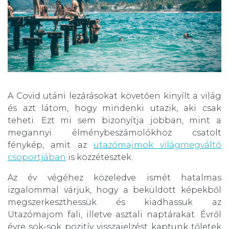
A Covid utáni lezárásokat követően kinyílt a világ
és azt látom, hogy mindenki utazik, aki csak
teheti. Ezt mi sem bizonyítja jobban, mint a
megannyi élménybeszámolókhoz csatolt
fénykép, amit az
utazómajmok világmegváltó
csoportjában
is közzétesztek.
Az év végéhez közeledve ismét hatalmas
izgalommal várjuk, hogy a beküldött képekből
megszerkeszthessük és kiadhassuk az
Utazómajom fali, illetve asztali naptárakat. Évről
évre sok-sok pozitív visszajelzést kaptunk tőletek