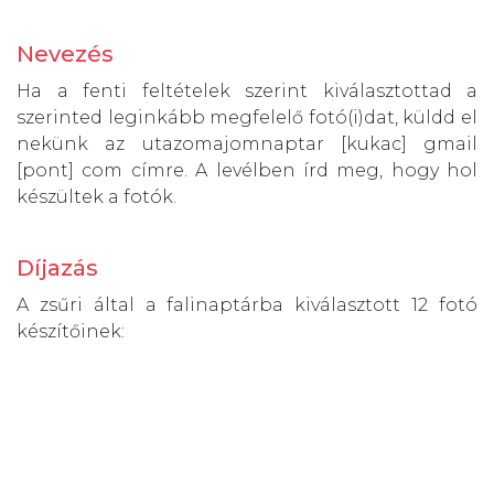
Nevezés
Ha a fenti feltételek szerint kiválasztottad a
szerinted leginkább megfelelő fotó(i)dat, küldd el
nekünk az utazomajomnaptar [kukac] gmail
[pont] com címre. A levélben írd meg, hogy hol
készültek a fotók.
Díjazás
A zsűri által a falinaptárba kiválasztott 12 fotó
készítőinek: