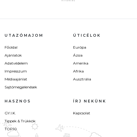
UTAZÓMAJOM
ÚTICÉLOK
Főoldal
Európa
Ajánlatok
Ázsia
Adatvédelem
Amerika
Impresszum
Afrika
Médiaajánlat
Ausztrália
Sajtómegjelenések
HASZNOS
ÍRJ NEKÜNK
GY.I.K.
Kapcsolat
Tippek & Trükkök
TOP10