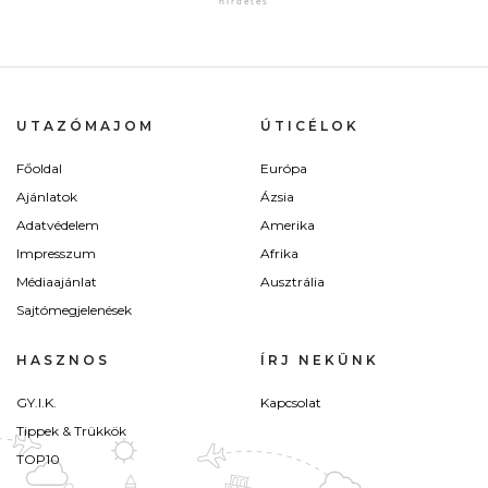
UTAZÓMAJOM
ÚTICÉLOK
Főoldal
Európa
Ajánlatok
Ázsia
Adatvédelem
Amerika
Impresszum
Afrika
Médiaajánlat
Ausztrália
Sajtómegjelenések
HASZNOS
ÍRJ NEKÜNK
GY.I.K.
Kapcsolat
Tippek & Trükkök
TOP10