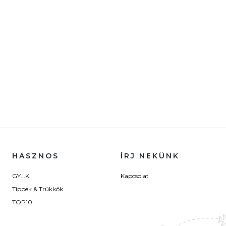
HASZNOS
ÍRJ NEKÜNK
GY.I.K.
Kapcsolat
Tippek & Trükkök
TOP10