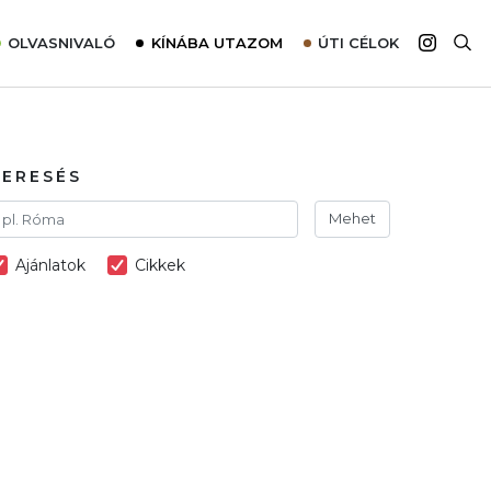
OLVASNIVALÓ
KÍNÁBA UTAZOM
ÚTI CÉLOK
Top 10 látnivalók térképpel
Európa
Tudnivalók az ajánlatok lefoglalásához
Ázsia
Tippek & Trükkök
Amerika
KERESÉS
Utazómajom – CitySIM kártya a világutazóknak
Afrika
Mehet
Interjú
Ausztrália
Ajánlatok
Cikkek
Élménybeszámolók
Szállodalátogatás
Sajtómegjelenések