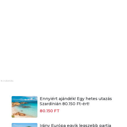
Ennyiért ajándék! Egy hetes utazás
Szardínián 80.150 Ft-ért!
80.150 FT
Irány Európa egyik legszebb partja