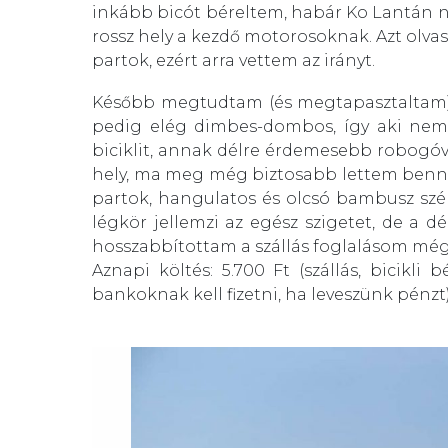
inkább bicót béreltem, habár Ko Lantán n
rossz hely a kezdő motorosoknak. Azt olva
partok, ezért arra vettem az irányt.
Később megtudtam (és megtapasztaltam), h
pedig elég dimbes-dombos, így aki nem 
biciklit, annak délre érdemesebb robogóv
hely, ma meg még biztosabb lettem benne.
partok, hangulatos és olcsó bambusz szék
légkör jellemzi az egész szigetet, de a dé
hosszabbítottam a szállás foglalásom még
Aznapi költés: 5.700 Ft
(szállás, bicikli 
bankoknak kell fizetni, ha leveszünk pénzt