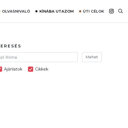
OLVASNIVALÓ
KÍNÁBA UTAZOM
ÚTI CÉLOK
Top 10 látnivalók térképpel
Európa
Tudnivalók az ajánlatok lefoglalásához
Ázsia
Tippek & Trükkök
Amerika
KERESÉS
Utazómajom – CitySIM kártya a világutazóknak
Afrika
Mehet
Interjú
Ausztrália
Ajánlatok
Cikkek
Élménybeszámolók
Szállodalátogatás
Sajtómegjelenések