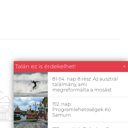
Talán ez is érdekelhet!
×
81-94. nap 8.rész: Az ausztrál
találmány, ami
megreformálta a mosást
192. nap:
Programlehetőségek Ko
Samuin