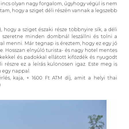
incs olyan nagy forgalom, úgyhogy végül is nem
stam, hogy a sziget déli részén vannak a legszebb
ogy a sziget északi része többnyire sík, a déli
szeretne minden dombnál leszállni és tolni a
al menni. Már tegnap is éreztem, hogy ez egy jó
 Hosszan elnyúló turista- és nagy hotel mentes
ekkel és padokkal ellátott kifőzdék és nyugodt
li részre ez a leírás különösen igaz. Este meg is
 egy nappal.
bérlés, kaja, + 1600 Ft ATM díj, amit a helyi thai
)