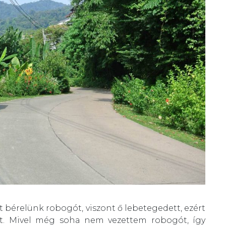
t bérelünk robogót, viszont ő lebetegedett, ezért
tet. Mivel még soha nem vezettem robogót, így