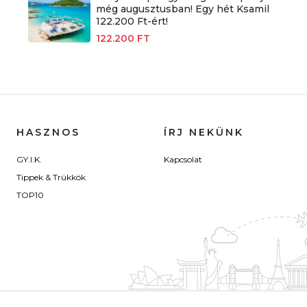
még augusztusban! Egy hét Ksamil
122.200 Ft-ért!
122.200 FT
HASZNOS
ÍRJ NEKÜNK
GY.I.K.
Kapcsolat
Tippek & Trükkök
TOP10