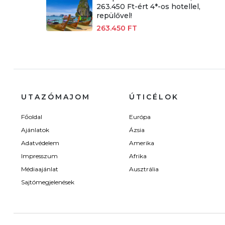
263.450 Ft-ért 4*-os hotellel,
repülővel!
263.450 FT
UTAZÓMAJOM
ÚTICÉLOK
Főoldal
Európa
Ajánlatok
Ázsia
Adatvédelem
Amerika
Impresszum
Afrika
Médiaajánlat
Ausztrália
Sajtómegjelenések