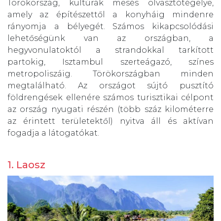
Törökország, kultúrák mesés olvasztótégelye,
amely az építészettől a konyháig mindenre
rányomja a bélyegét. Számos kikapcsolódási
lehetőségünk van az országban, a
hegyvonulatoktól a strandokkal tarkított
partokig, Isztambul szerteágazó, színes
metropoliszáig. Törökországban minden
megtalálható. Az országot sújtó pusztító
földrengések ellenére számos turisztikai célpont
az ország nyugati részén (több száz kilométerre
az érintett területektől) nyitva áll és aktívan
fogadja a látogatókat.
1. Laosz