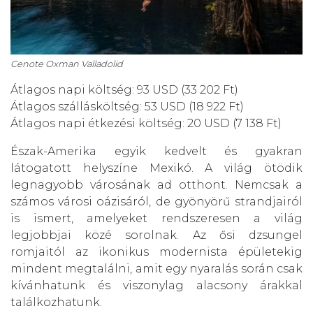
Cenote Oxman Valladolid
Átlagos napi költség: 93 USD (33 202 Ft)
Átlagos szállásköltség: 53 USD (18 922 Ft)
Átlagos napi étkezési költség: 20 USD (7 138 Ft)
Észak-Amerika egyik kedvelt és gyakran
látogatott helyszíne Mexikó. A világ ötödik
legnagyobb városának ad otthont. Nemcsak a
számos városi oázisáról, de gyönyörű strandjairól
is ismert, amelyeket rendszeresen a világ
legjobbjai közé sorolnak. Az ősi dzsungel
romjaitól az ikonikus modernista épületekig
mindent megtalálni, amit egy nyaralás során csak
kívánhatunk és viszonylag alacsony árakkal
találkozhatunk.