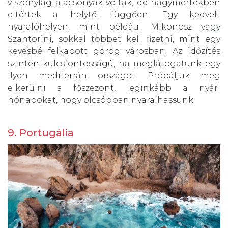
viszonylag alacsonyak voltak, de nagymértékben
eltértek a helytől függően. Egy kedvelt
nyaralóhelyen, mint például Mikonosz vagy
Szantorini, sokkal többet kell fizetni, mint egy
kevésbé felkapott görög városban. Az időzítés
szintén kulcsfontosságú, ha meglátogatunk egy
ilyen mediterrán országot. Próbáljuk meg
elkerülni a főszezont, leginkább a nyári
hónapokat, hogy olcsóbban nyaralhassunk.
9. Portugália