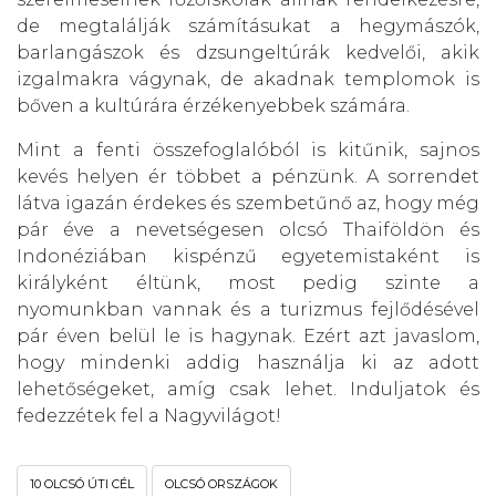
de megtalálják számításukat a hegymászók,
barlangászok és dzsungeltúrák kedvelői, akik
izgalmakra vágynak, de akadnak templomok is
bőven a kultúrára érzékenyebbek számára.
Mint a fenti összefoglalóból is kitűnik, sajnos
kevés helyen ér többet a pénzünk. A sorrendet
látva igazán érdekes és szembetűnő az, hogy még
pár éve a nevetségesen olcsó Thaiföldön és
Indonéziában kispénzű egyetemistaként is
királyként éltünk, most pedig szinte a
nyomunkban vannak és a turizmus fejlődésével
pár éven belül le is hagynak. Ezért azt javaslom,
hogy mindenki addig használja ki az adott
lehetőségeket, amíg csak lehet. Induljatok és
fedezzétek fel a Nagyvilágot!
10 OLCSÓ ÚTI CÉL
OLCSÓ ORSZÁGOK