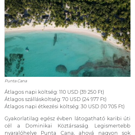
Punta Cana
Átlagos napi költség: 110 USD (39 250 Ft)
Átlagos szállásköltség: 70 USD (24 977 Ft)
Átlagos napi étkezési költség: 30 USD (10 705 Ft)
Gyakorlatilag egész évben látogatható karibi úti
cél a Dominikai Köztársaság. Legismertebb
nyaralóhelye Punta Cana, ahová nagyon sok