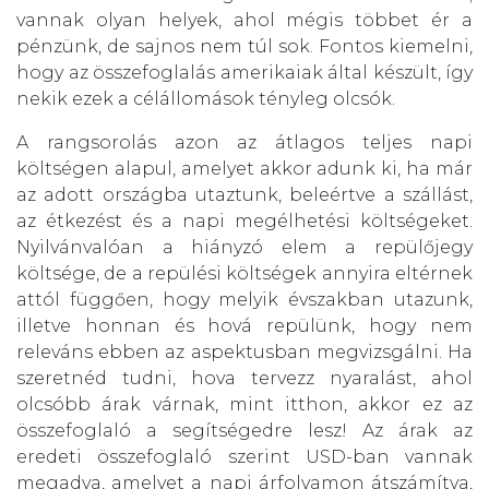
vannak olyan helyek, ahol mégis többet ér a
pénzünk, de sajnos nem túl sok. Fontos kiemelni,
hogy az összefoglalás amerikaiak által készült, így
nekik ezek a célállomások tényleg olcsók.
A rangsorolás azon az átlagos teljes napi
költségen alapul, amelyet akkor adunk ki, ha már
az adott országba utaztunk, beleértve a szállást,
az étkezést és a napi megélhetési költségeket.
Nyilvánvalóan a hiányzó elem a repülőjegy
költsége, de a repülési költségek annyira eltérnek
attól függően, hogy melyik évszakban utazunk,
illetve honnan és hová repülünk, hogy nem
releváns ebben az aspektusban megvizsgálni. Ha
szeretnéd tudni, hova tervezz nyaralást, ahol
olcsóbb árak várnak, mint itthon, akkor ez az
összefoglaló a segítségedre lesz! Az árak az
eredeti összefoglaló szerint USD-ban vannak
megadva, amelyet a napi árfolyamon átszámítva,