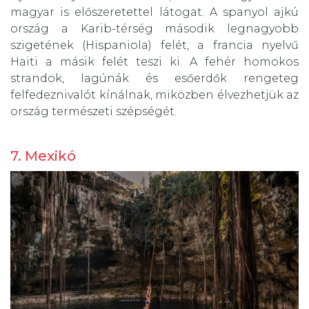
magyar is előszeretettel látogat. A spanyol ajkú
ország a Karib-térség második legnagyobb
szigetének (Hispaniola) felét, a francia nyelvű
Haiti a másik felét teszi ki. A fehér homokos
strandok, lagúnák és esőerdők rengeteg
felfedeznivalót kínálnak, miközben élvezhetjük az
ország természeti szépségét.
7. Mexikó