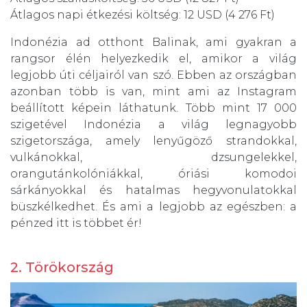
Átlagos napi étkezési költség: 12 USD (4 276 Ft)
Indonézia ad otthont Balinak, ami gyakran a
rangsor élén helyezkedik el, amikor a világ
legjobb úti céljairól van szó. Ebben az országban
azonban több is van, mint ami az Instagram
beállított képein láthatunk. Több mint 17 000
szigetével Indonézia a világ legnagyobb
szigetországa, amely lenyűgöző strandokkal,
vulkánokkal, dzsungelekkel,
orangutánkolóniákkal, óriási komodoi
sárkányokkal és hatalmas hegyvonulatokkal
büszkélkedhet. És ami a legjobb az egészben: a
pénzed itt is többet ér!
2. Törökország