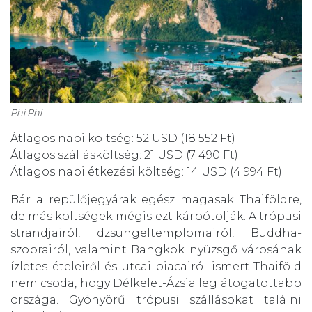
Phi Phi
Átlagos napi költség: 52 USD (18 552 Ft)
Átlagos szállásköltség: 21 USD (7 490 Ft)
Átlagos napi étkezési költség: 14 USD (4 994 Ft)
Bár a repülőjegyárak egész magasak Thaiföldre,
de más költségek mégis ezt kárpótolják. A trópusi
strandjairól, dzsungeltemplomairól, Buddha-
szobrairól, valamint Bangkok nyüzsgő városának
ízletes ételeiről és utcai piacairól ismert Thaiföld
nem csoda, hogy Délkelet-Ázsia leglátogatottabb
országa. Gyönyörű trópusi szállásokat találni