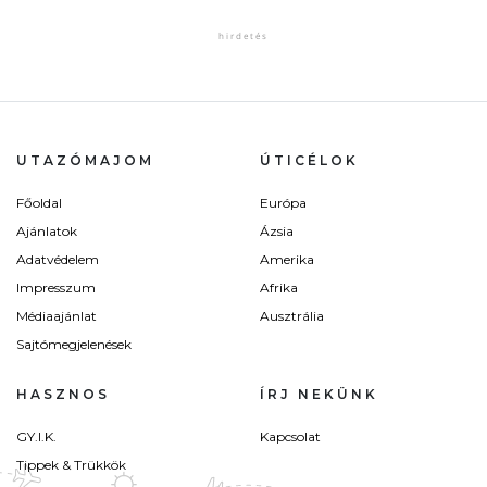
UTAZÓMAJOM
ÚTICÉLOK
Főoldal
Európa
Ajánlatok
Ázsia
Adatvédelem
Amerika
Impresszum
Afrika
Médiaajánlat
Ausztrália
Sajtómegjelenések
HASZNOS
ÍRJ NEKÜNK
GY.I.K.
Kapcsolat
Tippek & Trükkök