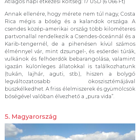
Átlagos napi étkezési költség: 17 USD (6 066 Ft)
Annak ellenére, hogy mérete nem túl nagy, Costa
Rica mégis a bőség és a kalandok országa. A
csendes közép-amerikai ország több kilométeres
partvonallal rendelkezik a Csendes-óceánnál és a
Karib-tengernél, de a pihenésen kívül számos
élménnyel vár, mint dzsungel-, és esőerdei túrák,
vulkánok és felhőerdők bebarangolása, valamint
igazán különleges állatokkal is találkozhatunk
(tukán, lajhár, aguti, stb.), hiszen a bolygó
legváltozatosabb ökoszisztémájával
büszkélkedhet. A friss élelmiszerek és gyümölcsök
bőségével valóban élvezhető a „pura vida”.
5. Magyarország