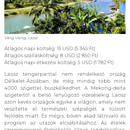
Vang Vieng, Laosz
Átlagos napi költség: 15 USD (5 345 Ft)
Átlagos szállásköltség: 8 USD (2 850 Ft)
Átlagos napi étkezési költség: 5 USD (1 782 Ft)
Laosz tengerparttal nem rendelkező ország
Délkelet-Ázsiában, de még mindig több mint
4000 szigettel büszkélkedhet. A Mekong-delta
szigeteitől a belső lenyűgöző vízesésekig Laosz
azon kevés országok egyike a világon, amely nem
veszítette el természeti szépségét a túlzott
fejlődés miatt. És mégis, bőven akad látnivaló és
program az utazók elcsábításához. Az ételek
szerelmeseinek főzőiskolák állnak rendelkezésre,