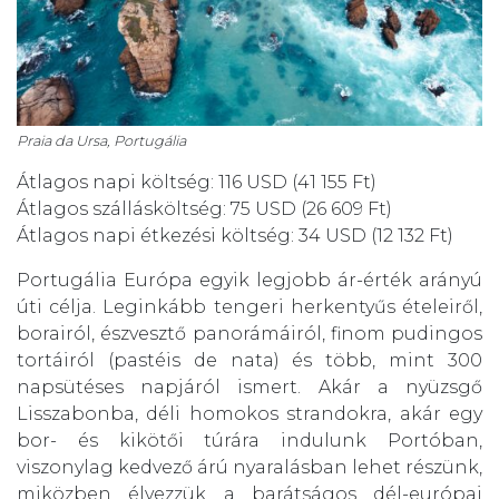
Praia da Ursa, Portugália
Átlagos napi költség: 116 USD (41 155 Ft)
Átlagos szállásköltség: 75 USD (26 609 Ft)
Átlagos napi étkezési költség: 34 USD (12 132 Ft)
Portugália Európa egyik legjobb ár-érték arányú
úti célja. Leginkább tengeri herkentyűs ételeiről,
borairól, észvesztő panorámáiról, finom pudingos
tortáiról (pastéis de nata) és több, mint 300
napsütéses napjáról ismert. Akár a nyüzsgő
Lisszabonba, déli homokos strandokra, akár egy
bor- és kikötői túrára indulunk Portóban,
viszonylag kedvező árú nyaralásban lehet részünk,
miközben élvezzük a barátságos dél-európai