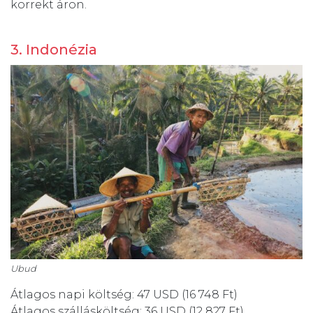
korrekt áron.
3. Indonézia
Ubud
Átlagos napi költség: 47 USD (16 748 Ft)
Átlagos szállásköltség: 36 USD (12 827 Ft)