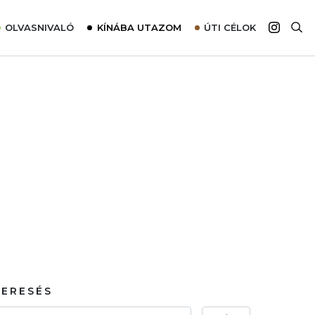
OLVASNIVALÓ
KÍNÁBA UTAZOM
ÚTI CÉLOK
Top 10 látnivalók térképpel
Európa
Tudnivalók az ajánlatok lefoglalásához
Ázsia
Tippek & Trükkök
Amerika
Utazómajom – CitySIM kártya a világutazóknak
Afrika
Interjú
Ausztrália
Élménybeszámolók
Szállodalátogatás
Sajtómegjelenések
KERESÉS