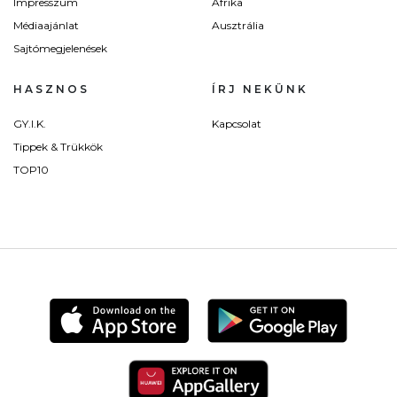
Impresszum
Afrika
Médiaajánlat
Ausztrália
Sajtómegjelenések
HASZNOS
ÍRJ NEKÜNK
GY.I.K.
Kapcsolat
Tippek & Trükkök
TOP10