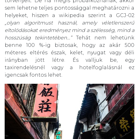
törvényeit. De ha mégis próbálkoznának, akkor
sem lehetne teljes pontossággal meghatározni a
helyeket, hiszen a wikipedia szerint a GCJ-02
„olyan algoritmust használ, amely véletlenszerű
eltolódásokat eredményez mind a szélesség, mind a
hosszúság tekintetében…”
Tehát nem lehetünk
benne 100 %-ig biztosak, hogy az akár 500
méteres eltérés észak, kelet, nyugat vagy déli
irányban jött létre. És valljuk be, egy
taxirendelésnél vagy a hotelfoglalásnál ez
igencsak fontos lehet.