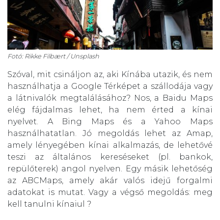
Fotó: Rikke Filbært / Unsplash
Szóval, mit csináljon az, aki Kínába utazik, és nem
használhatja a Google Térképet a szállodája vagy
a látnivalók megtalálásához? Nos, a Baidu Maps
elég fájdalmas lehet, ha nem érted a kínai
nyelvet. A Bing Maps és a Yahoo Maps
használhatatlan. Jó megoldás lehet az Amap,
amely lényegében kínai alkalmazás, de lehetővé
teszi az általános kereséseket (pl. bankok,
repülőterek) angol nyelven. Egy másik lehetőség
az ABCMaps, amely akár valós idejű forgalmi
adatokat is mutat. Vagy a végső megoldás: meg
kell tanulni kínaiul ?