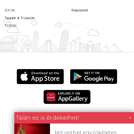
GY.I.K.
Kapcsolat
Tippek & Trükkök
TOP10
Talán ez is érdekelhet!
×
Minden tartalom jogvédett © 2026 Utazómajom.
Mit rejthet egy tökéletes