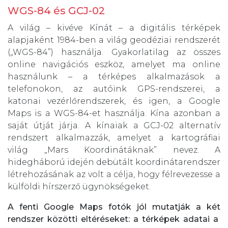
WGS-84 és GCJ-02
A világ – kivéve Kínát – a digitális térképek
alapjaként 1984-ben a világ geodéziai rendszerét
(„WGS-84”) használja. Gyakorlatilag az összes
online navigációs eszköz, amelyet ma online
használunk – a térképes alkalmazások a
telefonokon, az autóink GPS-rendszerei, a
katonai vezérlőrendszerek, és igen, a Google
Maps is a WGS-84-et használja. Kína azonban a
saját útját járja. A kínaiak a GCJ-02 alternatív
rendszert alkalmazzák, amelyet a kartográfiai
világ „Mars Koordinátáknak” nevez. A
hidegháború idején debütált koordinátarendszer
létrehozásának az volt a célja, hogy félrevezesse a
külföldi hírszerző ügynökségeket.
A fenti Google Maps fotók jól mutatják a két
rendszer közötti eltéréseket: a térképek adatai a