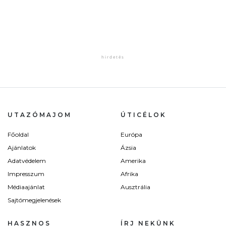
UTAZÓMAJOM
ÚTICÉLOK
Főoldal
Európa
Ajánlatok
Ázsia
Adatvédelem
Amerika
Impresszum
Afrika
Médiaajánlat
Ausztrália
Sajtómegjelenések
HASZNOS
ÍRJ NEKÜNK