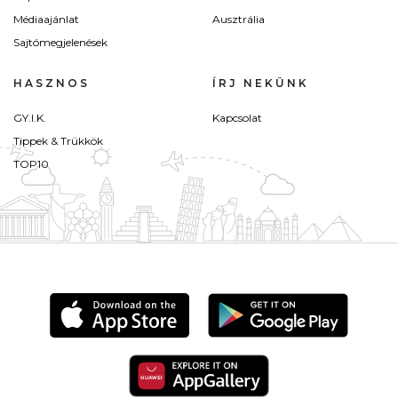
Médiaajánlat
Ausztrália
Sajtómegjelenések
HASZNOS
ÍRJ NEKÜNK
GY.I.K.
Kapcsolat
Tippek & Trükkök
TOP10