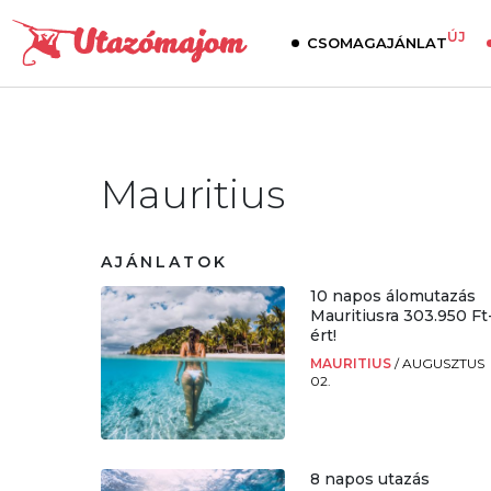
ÚJ
CSOMAGAJÁNLAT
Mauritius
AJÁNLATOK
10 napos álomutazás
Mauritiusra 303.950 Ft
ért!
MAURITIUS
/
AUGUSZTUS
02.
8 napos utazás