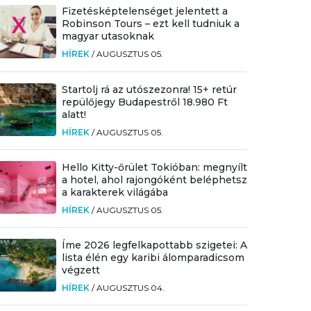
Fizetésképtelenséget jelentett a
Robinson Tours – ezt kell tudniuk a
magyar utasoknak
HÍREK
/
AUGUSZTUS 05.
Startolj rá az utószezonra! 15+ retúr
repülőjegy Budapestről 18.980 Ft
alatt!
HÍREK
/
AUGUSZTUS 05.
Hello Kitty-őrület Tokióban: megnyílt
a hotel, ahol rajongóként beléphetsz
a karakterek világába
HÍREK
/
AUGUSZTUS 05.
Íme 2026 legfelkapottabb szigetei: A
lista élén egy karibi álomparadicsom
végzett
HÍREK
/
AUGUSZTUS 04.