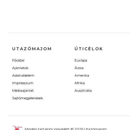
UTAZÓMAJOM
ÚTICÉLOK
Főoldal
Európa
Ajánlatok
Ázsia
Adatvédelem
Amerika
Impresszum
Afrika
Médiaajánlat
Ausztrália
Sajtómegjelenések
Minden tartalom jogvédett © 2026 Utazómajom.