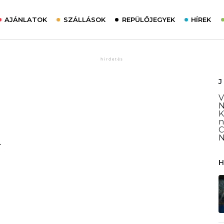
AJÁNLATOK
SZÁLLÁSOK
REPÜLŐJEGYEK
HÍREK
V
N
K
n
C
N
-