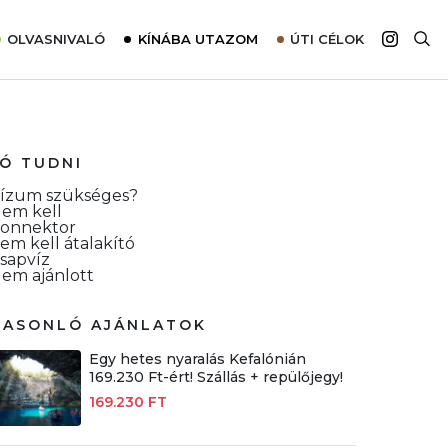
OLVASNIVALÓ
KÍNÁBA UTAZOM
ÚTI CÉLOK
Top 10 látnivalók térképpel
Európa
Tudnivalók az ajánlatok lefoglalásához
Ázsia
Tippek & Trükkök
Amerika
JÓ TUDNI
Utazómajom – CitySIM kártya a világutazóknak
Afrika
ízum szükséges?
em kell
Interjú
Ausztrália
onnektor
em kell átalakító
Élménybeszámolók
sapvíz
em ajánlott
Szállodalátogatás
Sajtómegjelenések
HASONLÓ AJÁNLATOK
Egy hetes nyaralás Kefalónián
169.230 Ft-ért! Szállás + repülőjegy!
169.230 FT