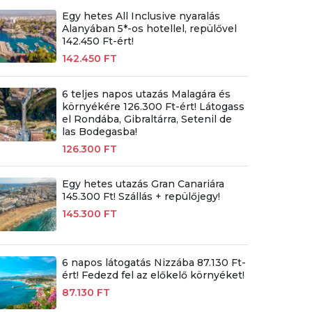
Egy hetes All Inclusive nyaralás
Alanyában 5*-os hotellel, repülővel
142.450 Ft-ért!
142.450 FT
6 teljes napos utazás Malagára és
környékére 126.300 Ft-ért! Látogass
el Rondába, Gibraltárra, Setenil de
las Bodegasba!
126.300 FT
Egy hetes utazás Gran Canariára
145.300 Ft! Szállás + repülőjegy!
145.300 FT
6 napos látogatás Nizzába 87.130 Ft-
ért! Fedezd fel az előkelő környéket!
87.130 FT