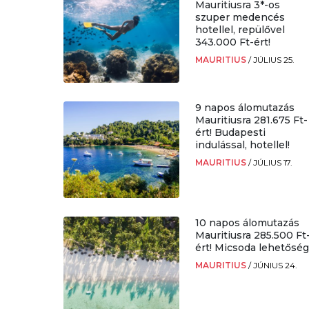
Mauritiusra 3*-os
szuper medencés
hotellel, repülővel
343.000 Ft-ért!
MAURITIUS
/
JÚLIUS 25.
9 napos álomutazás
Mauritiusra 281.675 Ft-
ért! Budapesti
indulással, hotellel!
MAURITIUS
/
JÚLIUS 17.
10 napos álomutazás
Mauritiusra 285.500 Ft
ért! Micsoda lehetőség
MAURITIUS
/
JÚNIUS 24.