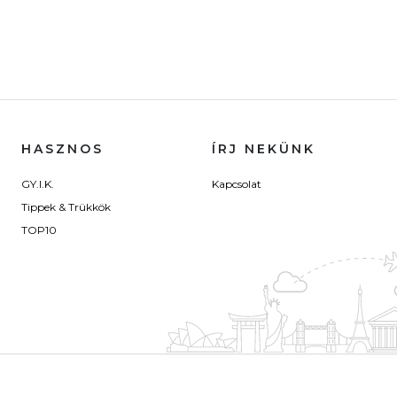
HASZNOS
ÍRJ NEKÜNK
GY.I.K.
Kapcsolat
Tippek & Trükkök
TOP10