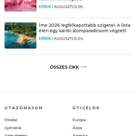
HÍREK
/
AUGUSZTUS 05.
Íme 2026 legfelkapottabb szigetei: A lista
élén egy karibi álomparadicsom végzett
HÍREK
/
AUGUSZTUS 04.
ÖSSZES CIKK
UTAZÓMAJOM
ÚTICÉLOK
Főoldal
Európa
Ajánlatok
Ázsia
Adatvédelem
Amerika