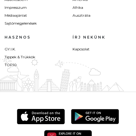
Impresszum
Afrika
Médiaajánlat
Ausztrália
Sajtómegjelenések
HASZNOS
ÍRJ NEKÜNK
GY.I.K.
Kapcsolat
Tippek & Trükkök
TOP10