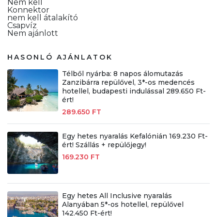
Nem kell
Konnektor
nem kell átalakító
Csapvíz
Nem ajánlott
HASONLÓ AJÁNLATOK
Télből nyárba: 8 napos álomutazás
Zanzibárra repülővel, 3*-os medencés
hotellel, budapesti indulással 289.650 Ft-
ért!
289.650 FT
Egy hetes nyaralás Kefalónián 169.230 Ft-
ért! Szállás + repülőjegy!
169.230 FT
Egy hetes All Inclusive nyaralás
Alanyában 5*-os hotellel, repülővel
142.450 Ft-ért!