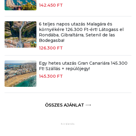
142.450 FT
6 teljes napos utazás Malagára és
környékére 126.300 Ft-ért! Látogass el
Rondába, Gibraltárra, Setenil de las
Bodegasba!
126.300 FT
Egy hetes utazás Gran Canariára 145.300
Ft! Szállás + repülőjegy!
145.300 FT
ÖSSZES AJÁNLAT