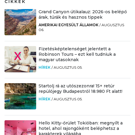
CIKKEK
Grand Canyon útikalauz: 2026-os belépő
árak, túrák és hasznos tippek
AMERIKAI EGYESÜLT ÁLLAMOK
/
AUGUSZTUS
06.
Fizetésképtelenséget jelentett a
Robinson Tours – ezt kell tudniuk a
magyar utasoknak
HÍREK
/
AUGUSZTUS 05.
Startolj rá az utószezonra! 15+ retúr
repülőjegy Budapestről 18.980 Ft alatt!
HÍREK
/
AUGUSZTUS 05.
Hello Kitty-őrület Tokióban: megnyílt a
hotel, ahol rajongóként beléphetsz a
karakterek világába