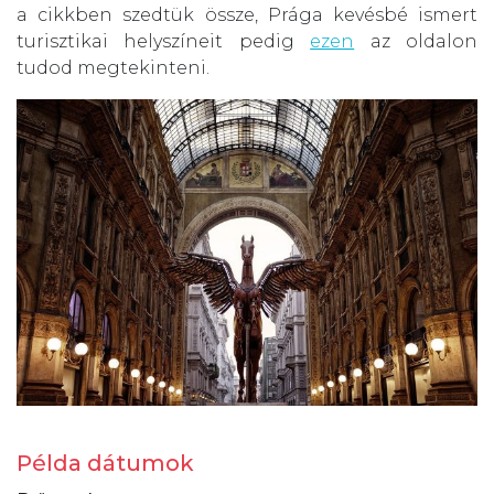
a cikkben szedtük össze, Prága kevésbé ismert
turisztikai helyszíneit pedig
ezen
az oldalon
tudod megtekinteni.
Példa dátumok