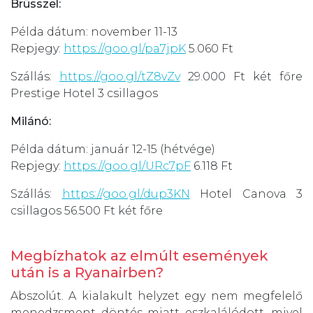
Brüsszel:
Példa dátum: november 11-13
Repjegy:
https://goo.gl/pa7jpK
5.060 Ft
Szállás:
https://goo.gl/tZ8vZv
29.000 Ft két főre
Prestige Hotel 3 csillagos
Milánó:
Példa dátum: január 12-15 (hétvége)
Repjegy:
https://goo.gl/URc7pF
6.118 Ft
Szállás:
https://goo.gl/dup3KN
Hotel Canova 3
csillagos 56.500 Ft két főre
Megbízhatok az elmúlt események
után is a Ryanairben?
Abszolút. A kialakult helyzet egy nem megfelelő
menedzsment döntés miatt eszkalálódott, mivel