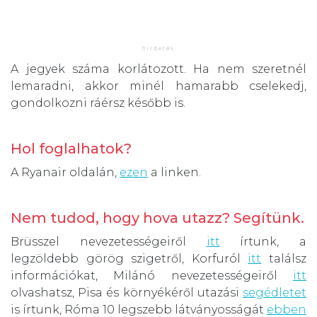
A jegyek száma korlátozott. Ha nem szeretnél
lemaradni, akkor minél hamarabb cselekedj,
gondolkozni ráérsz később is.
Hol foglalhatok?
A Ryanair oldalán,
ezen
a linken.
Nem tudod, hogy hova utazz? Segítünk.
Brüsszel nevezetességeiről
itt
írtunk, a
legzöldebb görög szigetről, Korfuról
itt
találsz
információkat, Milánó nevezetességeiről
itt
olvashatsz, Pisa és környékéről utazási
segédletet
is írtunk, Róma 10 legszebb látványosságát
ebben