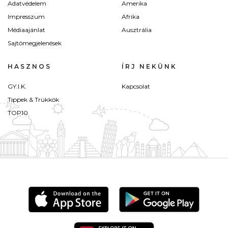
Adatvédelem
Amerika
Impresszum
Afrika
Médiaajánlat
Ausztrália
Sajtómegjelenések
HASZNOS
ÍRJ NEKÜNK
GY.I.K.
Kapcsolat
Tippek & Trükkök
TOP10