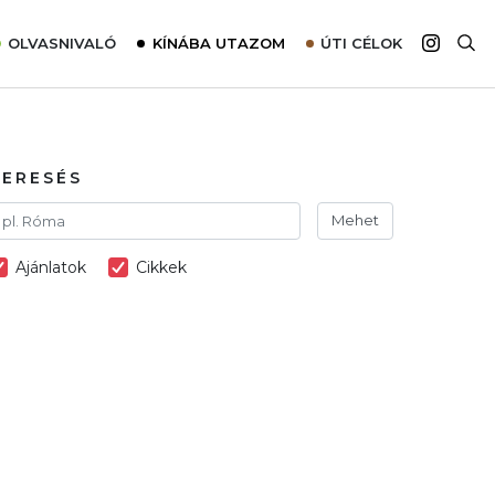
OLVASNIVALÓ
KÍNÁBA UTAZOM
ÚTI CÉLOK
Top 10 látnivalók térképpel
Európa
Tudnivalók az ajánlatok lefoglalásához
Ázsia
Tippek & Trükkök
Amerika
KERESÉS
Utazómajom – CitySIM kártya a világutazóknak
Afrika
Mehet
Interjú
Ausztrália
Ajánlatok
Cikkek
Élménybeszámolók
Szállodalátogatás
Sajtómegjelenések