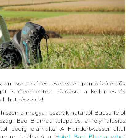
ak, amikor a színes levelekben pompázó erdők
gőt is élvezhetitek, ráadásul a kellemes és
 lehet részetek!
hiszen a magyar-osztrák határtól Bucsu felől
országi Bad Blumau település, amely falusias
étől pedig elámulsz. A Hundertwasser által
km-re található a
Hotel Bad Blumauerhof