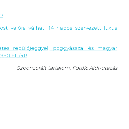
n?
st valóra válhat! 14 napos szervezett luxus
ates repülőjeggyel, poggyásszal és magyar
990 Ft-ért!
Szponzorált tartalom. Fotók: Aldi-utazás