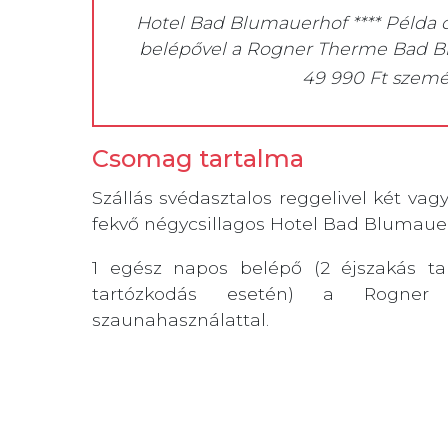
Hotel Bad Blumauerhof **** Példa 
belépővel a Rogner Therme Bad B
49 990 Ft szem
Csomag tartalma
Szállás svédasztalos reggelivel két va
fekvő négycsillagos Hotel Bad Blumaue
1 egész napos belépő (2 éjszakás tar
tartózkodás esetén) a Rogne
szaunahasználattal.