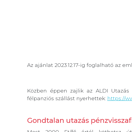
Az ajánlat 2023.12.17-ig foglalható az em
Közben éppen zajlik az ALDI Utazás 
félpanziós szállást nyerhettek:
https://
Gondtalan utazás pénzvisszafi
Most 2000 Ft/fő ártól köthetsz útl