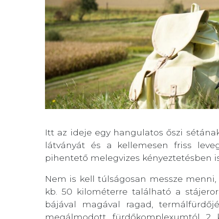
Itt az ideje egy hangulatos őszi sétán
látványát és a kellemesen friss leve
pihentető melegvizes kényeztetésben is
Nem is kell túlságosan messze menni, 
kb. 50 kilométerre található a stájer
bájával magával ragad, termálfürdőj
megálmodott fürdőkomplexumtól 2 