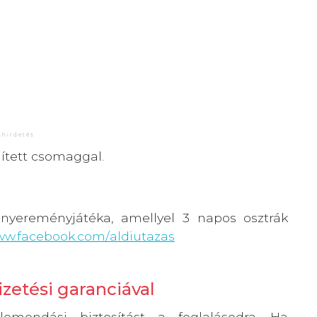
lített csomaggal.
nyereményjátéka, amellyel 3 napos osztrák
www.facebook.com/
aldiutazas
zetési garanciával
emondási biztosítást a foglalásodra. Ha