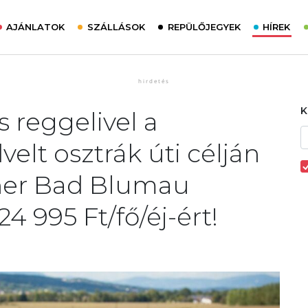
AJÁNLATOK
SZÁLLÁSOK
REPÜLŐJEGYEK
HÍREK
s reggelivel a
elt osztrák úti célján
ner Bad Blumau
 995 Ft/fő/éj-ért!