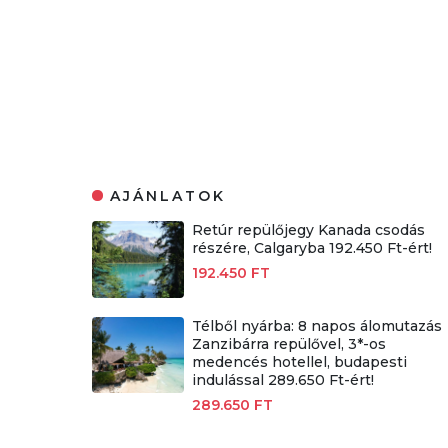
AJÁNLATOK
Retúr repülőjegy Kanada csodás
részére, Calgaryba 192.450 Ft-ért!
192.450 FT
Télből nyárba: 8 napos álomutazás
Zanzibárra repülővel, 3*-os
medencés hotellel, budapesti
indulással 289.650 Ft-ért!
289.650 FT