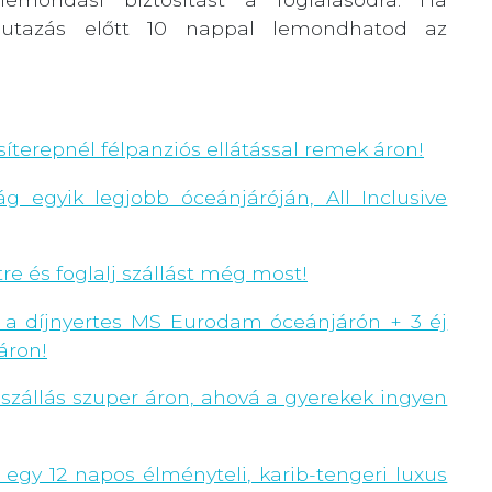
tazás előtt 10 nappal lemondhatod az
síterepnél félpanziós ellátással remek áron!
g egyik legjobb óceánjáróján, All Inclusive
re és foglalj szállást még most!
nd a díjnyertes MS Eurodam óceánjárón + 3 éj
áron!
 szállás szuper áron, ahová a gyerekek ingyen
s egy 12 napos élményteli, karib-tengeri luxus