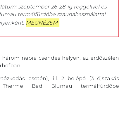
dátum: szeptember 26-28-ig reggelivel és
lumau termálfürdőbe szaunahasználattal
élyenként.
MEGNÉZEM
gy három napra csendes helyen, az erdőszélen
rhofban.
tózkodás esetén), ill. 2 belépő (3 éjszakás
r Therme Bad Blumau termálfürdőbe