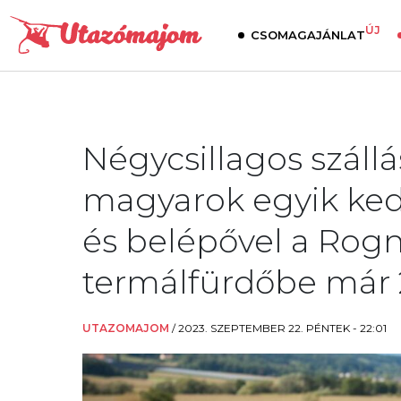
ÚJ
CSOMAGAJÁNLAT
Négycsillagos szállá
magyarok egyik kedv
és belépővel a Rog
termálfürdőbe már 24
UTAZOMAJOM
/
2023. SZEPTEMBER 22. PÉNTEK - 22:01