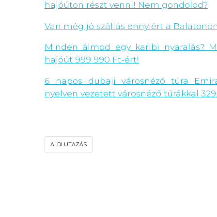
hajóúton részt venni! Nem gondolod?
Van még jó szállás ennyiért a Balatono
Minden álmod egy karibi nyaralás? Mo
hajóút 999 990 Ft-ért!
6 napos dubaji városnéző túra Emir
nyelven vezetett városnéző túrákkal 329.
ALDI UTAZÁS