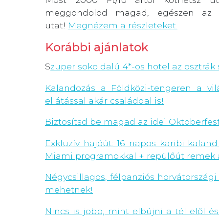
meggondolod magad, egészen az u
utat!
Megnézem a részleteket.
Korábbi ajánlatok
S
zuper sokoldalú 4*-os hotel az osztrák 
Kalandozás a Földközi-tengeren a vilá
ellátással akár családdal is!
Biztosítsd be magad az idei Oktoberfest
Exkluzív hajóút: 16 napos karibi kala
Miami programokkal + repülőút remek 
Négycsillagos, félpanziós horvátországi
mehetnek!
Nincs is jobb, mint elbújni a tél elől é