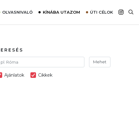
OLVASNIVALÓ
KÍNÁBA UTAZOM
ÚTI CÉLOK
Top 10 látnivalók térképpel
Európa
Tudnivalók az ajánlatok lefoglalásához
Ázsia
Tippek & Trükkök
Amerika
KERESÉS
Utazómajom – CitySIM kártya a világutazóknak
Afrika
Mehet
Interjú
Ausztrália
Ajánlatok
Cikkek
Élménybeszámolók
Szállodalátogatás
Sajtómegjelenések