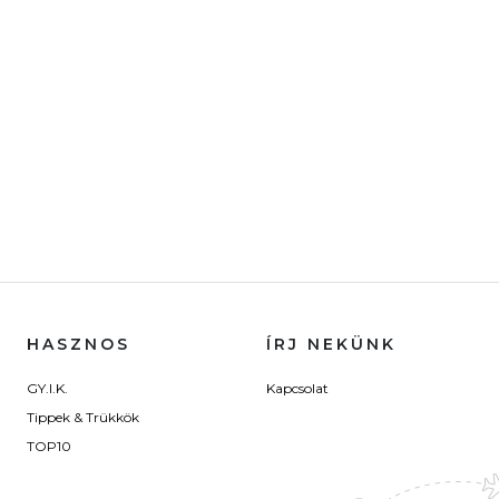
HASZNOS
ÍRJ NEKÜNK
GY.I.K.
Kapcsolat
Tippek & Trükkök
TOP10