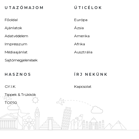
UTAZÓMAJOM
ÚTICÉLOK
Főoldal
Európa
Ajánlatok
Ázsia
Adatvédelem
Amerika
Impresszum
Afrika
Médiaajánlat
Ausztrália
Sajtómegjelenések
HASZNOS
ÍRJ NEKÜNK
GY.I.K.
Kapcsolat
Tippek & Trükkök
TOP10