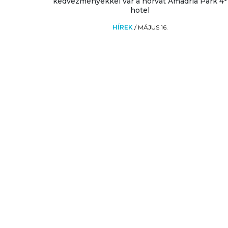
kedvezményekkel vár a horvát Amadria Park 4*
hotel
HÍREK
/
MÁJUS 16.