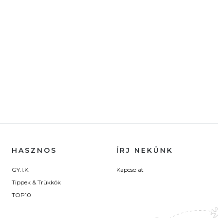
HASZNOS
ÍRJ NEKÜNK
GY.I.K.
Kapcsolat
Tippek & Trükkök
TOP10