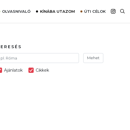
OLVASNIVALÓ
KÍNÁBA UTAZOM
ÚTI CÉLOK
Top 10 látnivalók térképpel
Európa
Tudnivalók az ajánlatok lefoglalásához
Ázsia
Tippek & Trükkök
Amerika
KERESÉS
Utazómajom – CitySIM kártya a világutazóknak
Afrika
Mehet
Interjú
Ausztrália
Ajánlatok
Cikkek
Élménybeszámolók
Szállodalátogatás
Sajtómegjelenések