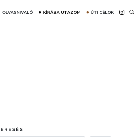
OLVASNIVALÓ
KÍNÁBA UTAZOM
ÚTI CÉLOK
Top 10 látnivalók térképpel
Európa
Tudnivalók az ajánlatok lefoglalásához
Ázsia
Tippek & Trükkök
Amerika
Utazómajom – CitySIM kártya a világutazóknak
Afrika
Interjú
Ausztrália
Élménybeszámolók
Szállodalátogatás
Sajtómegjelenések
KERESÉS