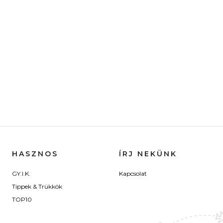
HASZNOS
ÍRJ NEKÜNK
GY.I.K.
Kapcsolat
Tippek & Trükkök
TOP10