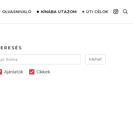
OLVASNIVALÓ
KÍNÁBA UTAZOM
ÚTI CÉLOK
Top 10 látnivalók térképpel
Európa
Tudnivalók az ajánlatok lefoglalásához
Ázsia
Tippek & Trükkök
Amerika
KERESÉS
Utazómajom – CitySIM kártya a világutazóknak
Afrika
Mehet
Interjú
Ausztrália
Ajánlatok
Cikkek
Élménybeszámolók
Szállodalátogatás
Sajtómegjelenések